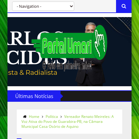
Últimas Notícias
Home
Política
Vereador Renato Meireles: A
Voz Ativa do Povo de Guarabira-PB, na Câmara
Municipal Casa Osório de Aquino