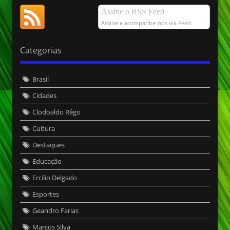
Assine o RSS Feed
Assine e acompanhe-nos via Feed
Categorias
Brasil
Cidades
Clodoaldo Rêgo
Cultura
Destaques
Educação
Ercílio Delgado
Esportes
Geandro Farias
Marcos Silva