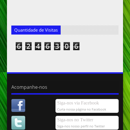
Quantidade de Visitas
6
2
4
6
3
0
6
Acompanhe-nos
Siga-nos via Facebook
Curta nossa página no Facebook
Siga-nos no Twitter
Siga-nos nosso perfil no Twitter