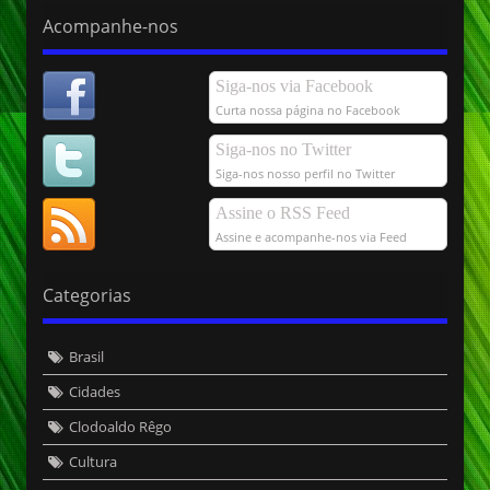
Acompanhe-nos
Siga-nos via Facebook
Curta nossa página no Facebook
Siga-nos no Twitter
Siga-nos nosso perfil no Twitter
Assine o RSS Feed
Assine e acompanhe-nos via Feed
Categorias
Brasil
Cidades
Clodoaldo Rêgo
Cultura