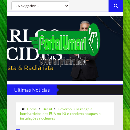
Últimas Notícias
Home
Brasil
Governo Lula reage a
bombardeios dos EUA no Irã e condena ataques a
instalações nucleares