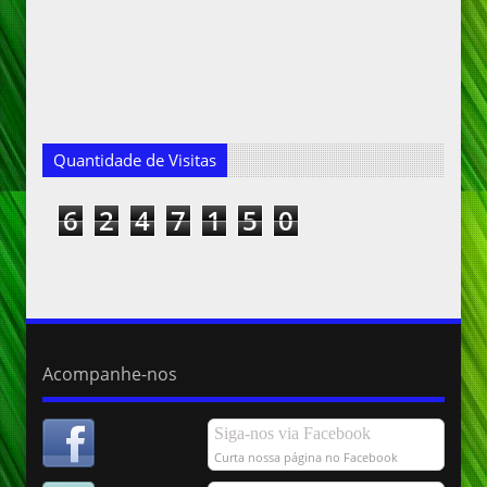
Quantidade de Visitas
6
2
4
7
1
5
0
Acompanhe-nos
Siga-nos via Facebook
Curta nossa página no Facebook