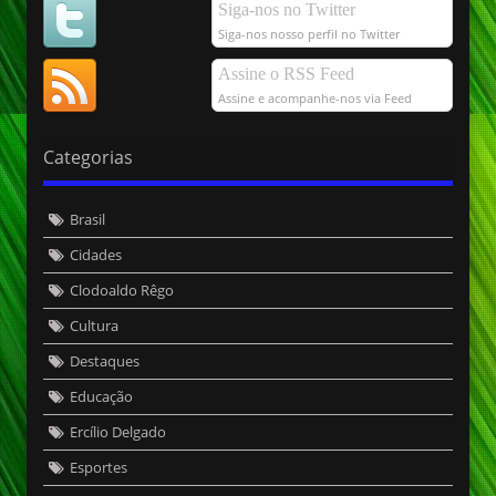
Siga-nos no Twitter
Siga-nos nosso perfil no Twitter
Assine o RSS Feed
Assine e acompanhe-nos via Feed
Categorias
Brasil
Cidades
Clodoaldo Rêgo
Cultura
Destaques
Educação
Ercílio Delgado
Esportes