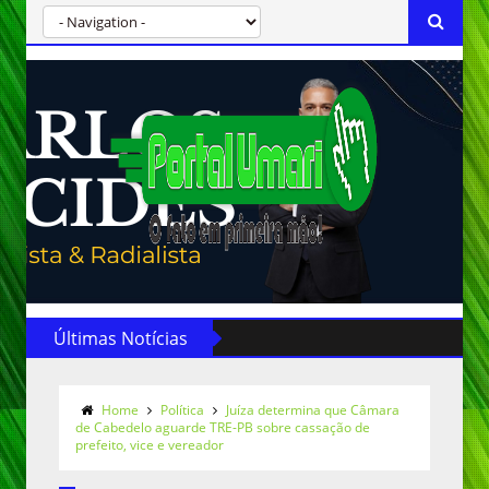
Últimas Notícias
Home
Política
Juíza determina que Câmara
de Cabedelo aguarde TRE-PB sobre cassação de
prefeito, vice e vereador