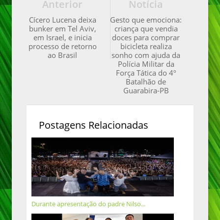
Anterior
Notícia
Cícero Lucena deixa
Gesto que emociona:
bunker em Tel Aviv,
criança que vendia
em Israel, e inicia
doces para comprar
processo de retorno
bicicleta realiza
ao Brasil
sonho com ajuda da
Polícia Militar da
Força Tática do 4º
Batalhão de
Guarabira-PB
Postagens Relacionadas
Durante apresentação do padre Nilso...