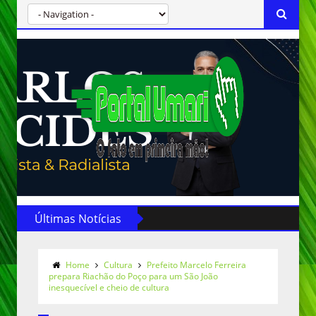
Últimas Notícias
Home
Cultura
Prefeito Marcelo Ferreira
prepara Riachão do Poço para um São João
inesquecível e cheio de cultura