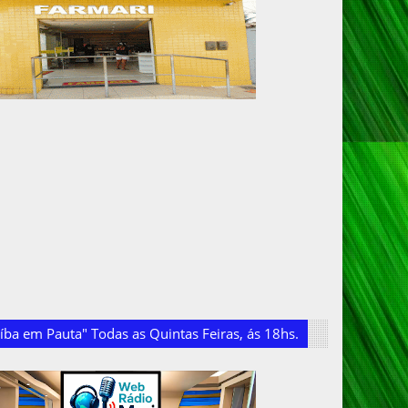
ba em Pauta" Todas as Quintas Feiras, ás 18hs.