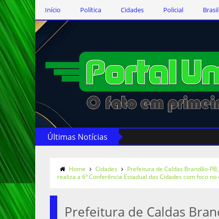
Início
Política
Cidades
Policial
Brasil
Últimas Notícias
Home
Cidades
Prefeitura de Caldas Brandão-PB,
realiza a 6ª Conferência Estadual das Cidades com foco no
Prefeitura de Caldas Bra