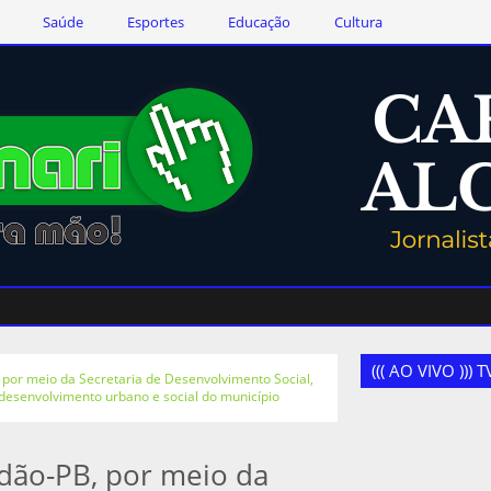
Saúde
Esportes
Educação
Cultura
((( AO VIVO )))
 por meio da Secretaria de Desenvolvimento Social,
 desenvolvimento urbano e social do município
ndão-PB, por meio da