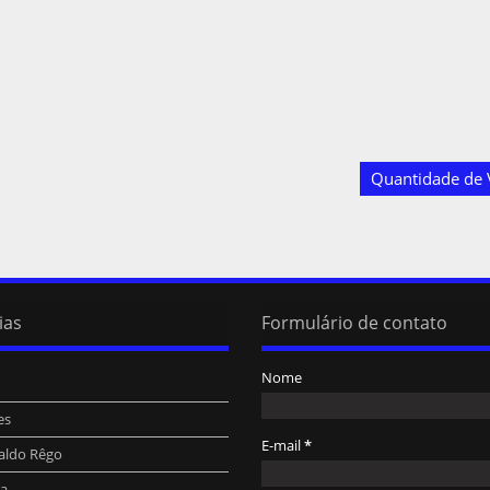
Quantidade de V
ias
Formulário de contato
Nome
es
E-mail
*
aldo Rêgo
ra