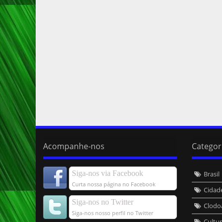
Acompanhe-nos
Categor
Siga-nos via Facebook
Brasil
Curta nossa página no Facebook
Cidad
Siga-nos no Twitter
Clodo
Siga-nos nosso perfil no Twitter
Cultu