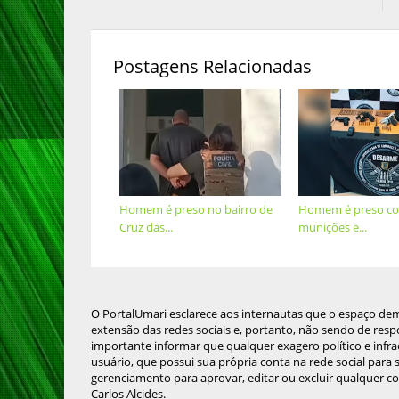
Postagens Relacionadas
Homem é preso no bairro de
Homem é preso co
Cruz das...
munições e...
O PortalUmari esclarece aos internautas que o espaço de
extensão das redes sociais e, portanto, não sendo de resp
importante informar que qualquer exagero político e infra
usuário, que possui sua própria conta na rede social para
gerenciamento para aprovar, editar ou excluir qualquer c
Carlos Alcides.