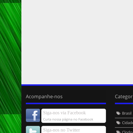
Acompanhe-nos
Categor
Siga-nos via Facebook
Brasil
Curta nossa página no Facebook
Cidad
Siga-nos no Twitter
Clodo