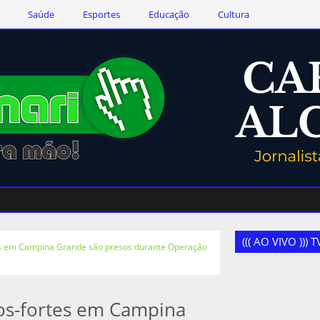
Saúde
Esportes
Educação
Cultura
((( AO VIVO )))
es em Campina Grande são presos durante Operação
ros-fortes em Campina