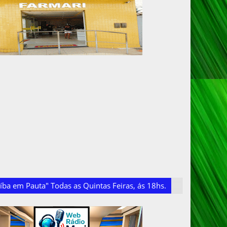
ba em Pauta" Todas as Quintas Feiras, ás 18hs.