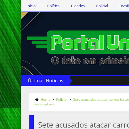
Início
Política
Cidades
Policial
Brasil
Últimas Notícias
Home
Policial
Sete acusados atacar carros-fort
neste sábado
Sete acusados atacar car