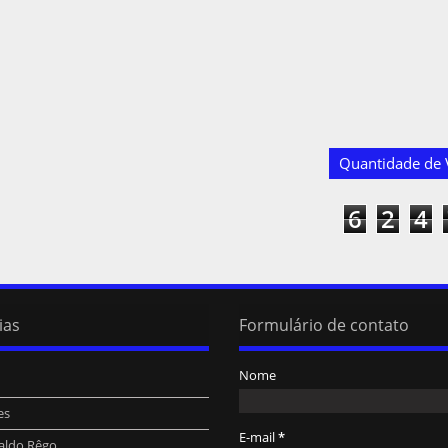
Quantidade de V
6
2
4
ias
Formulário de contato
Nome
es
E-mail
*
aldo Rêgo