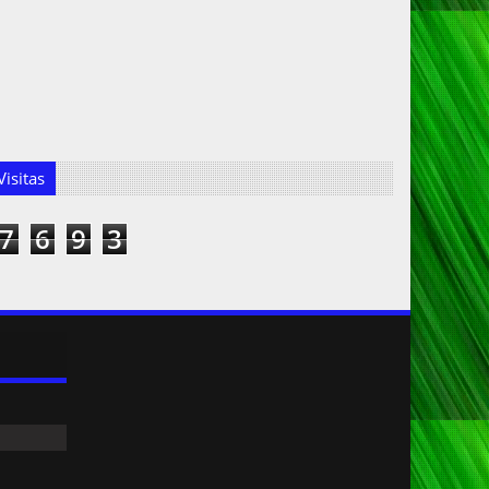
isitas
7
6
9
3