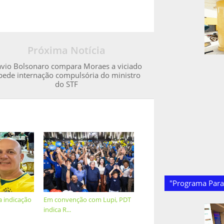
Próxima Notícia
ávio Bolsonaro compara Moraes a viciado
pede internação compulsória do ministro
do STF
"Programa Paraí
ca indicação
Em convenção com Lupi, PDT
indica R...