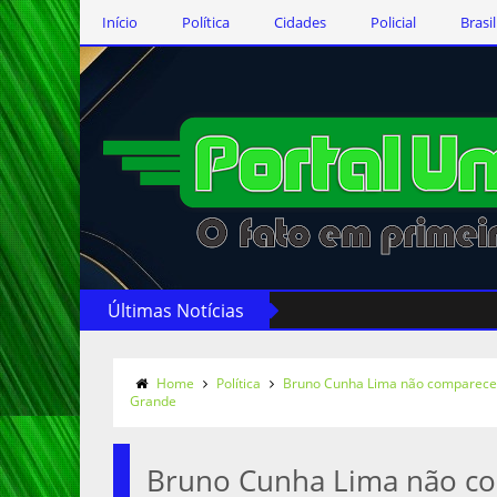
Início
Política
Cidades
Policial
Brasil
Últimas Notícias
Home
Política
Bruno Cunha Lima não comparecer
Grande
Bruno Cunha Lima não co