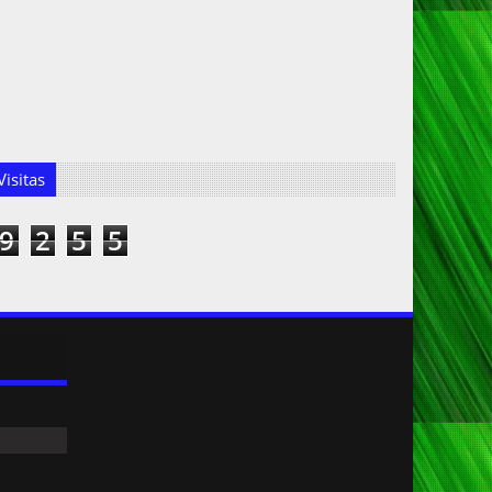
isitas
9
2
5
5