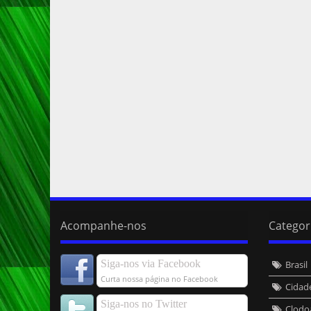
Acompanhe-nos
Categor
Siga-nos via Facebook
Brasil
Curta nossa página no Facebook
Cidad
Siga-nos no Twitter
Clodo