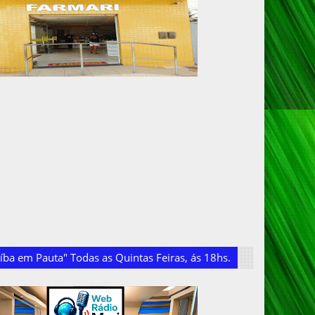
ba em Pauta" Todas as Quintas Feiras, ás 18hs.