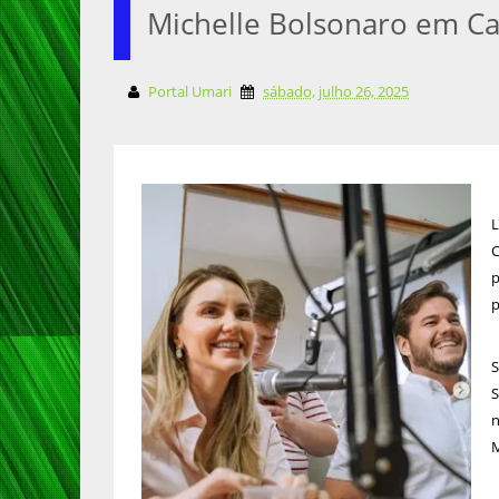
Michelle Bolsonaro em C
Portal Umari
sábado, julho 26, 2025
L
C
p
p
S