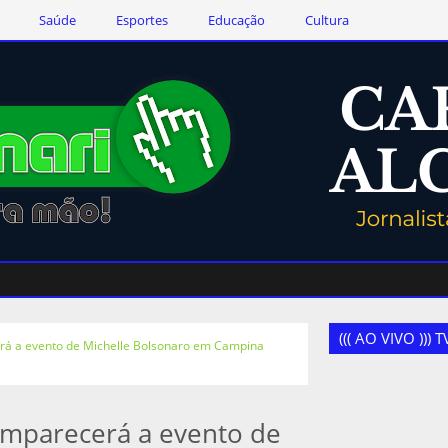
Saúde
Esportes
Educação
Cultura
((( AO VIVO )))
á a evento de Michelle Bolsonaro em Campina
mparecerá a evento de