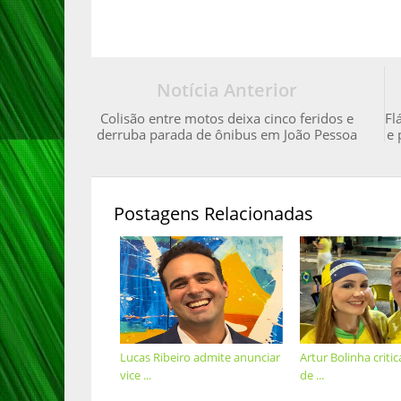
Notícia Anterior
Colisão entre motos deixa cinco feridos e
Fl
derruba parada de ônibus em João Pessoa
e 
Postagens Relacionadas
Lucas Ribeiro admite anunciar
Artur Bolinha criti
vice ...
de ...