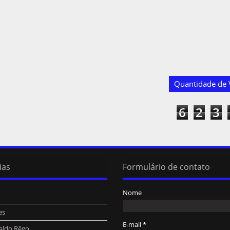
Quantidade de V
6
2
3
ias
Formulário de contato
Nome
es
E-mail
*
aldo Rêgo