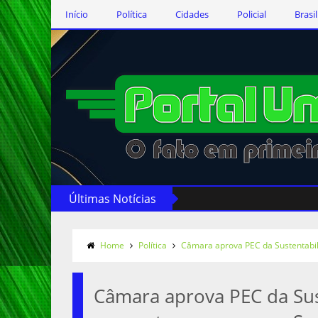
Início
Política
Cidades
Policial
Brasil
Últimas Notícias
Home
Política
Câmara aprova PEC da Sustentabil
Câmara aprova PEC da Sust