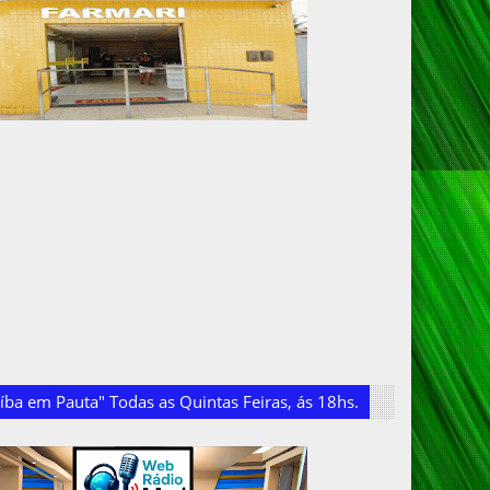
ba em Pauta" Todas as Quintas Feiras, ás 18hs.