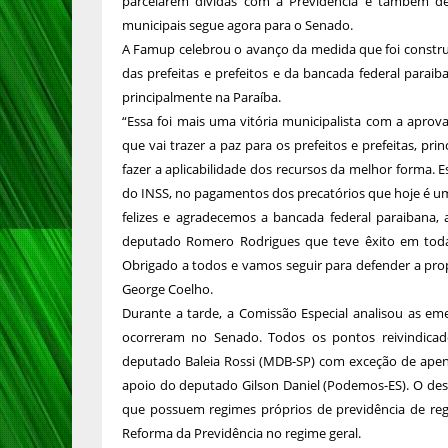
parcelarem dívidas com a Previdência e também de
municipais segue agora para o Senado.
A Famup celebrou o avanço da medida que foi constr
das prefeitas e prefeitos e da bancada federal paraib
principalmente na Paraíba.
“Essa foi mais uma vitória municipalista com a aprova
que vai trazer a paz para os prefeitos e prefeitas, p
fazer a aplicabilidade dos recursos da melhor forma. 
do INSS, no pagamentos dos precatórios que hoje é u
felizes e agradecemos a bancada federal paraibana
deputado Romero Rodrigues que teve êxito em toda
Obrigado a todos e vamos seguir para defender a pro
George Coelho.
Durante a tarde, a Comissão Especial analisou as em
ocorreram no Senado. Todos os pontos reivindicad
deputado Baleia Rossi (MDB-SP) com exceção de apen
apoio do deputado Gilson Daniel (Podemos-ES). O des
que possuem regimes próprios de previdência de reg
Reforma da Previdência no regime geral.