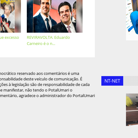
que excesso
REVIRAVOLTA: Eduardo
Carneiro é o n...
mocrático reservado aos comentários é uma
onsabilidade deste veículo de comunicação. É
NT-NET
ções à legislação são de responsabilidade de cada
 se manifestar, não tendo o PotalUmari o
omentário, agradece o administrador do PortalUmari