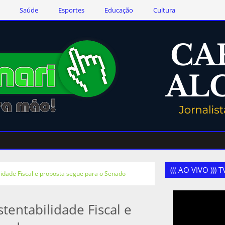
Saúde
Esportes
Educação
Cultura
((( AO VIVO )))
idade Fiscal e proposta segue para o Senado
entabilidade Fiscal e