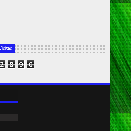
isitas
2
8
9
0