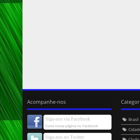
Acompanhe-nos
Categor
Siga-nos via Facebook
Brasil
Curta nossa página no Facebook
Cidad
Siga-nos no Twitter
Clodo