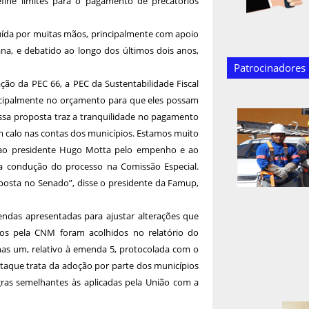
fine limites para o pagamento de precatórios
uída por muitas mãos, principalmente com apoio
ana, e debatido ao longo dos últimos dois anos,
Patrocinadores
ção da PEC 66, a PEC da Sustentabilidade Fiscal
rincipalmente no orçamento para que eles possam
Essa proposta traz a tranquilidade no pagamento
m calo nas contas dos municípios. Estamos muito
, ao presidente Hugo Motta pelo empenho e ao
 condução do processo na Comissão Especial.
posta no Senado”, disse o presidente da Famup,
endas apresentadas para ajustar alterações que
os pela CNM foram acolhidos no relatório do
as um, relativo à emenda 5, protocolada com o
taque trata da adoção por parte dos municípios
ras semelhantes às aplicadas pela União com a