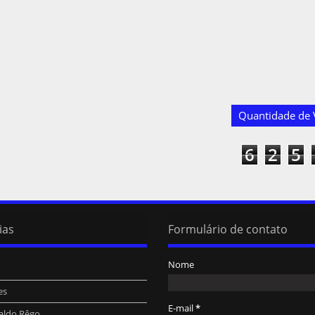
Quantidade de V
6
2
5
ias
Formulário de contato
Nome
es
E-mail
*
aldo Rêgo