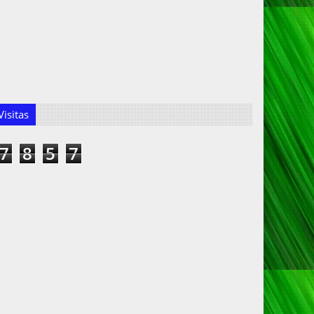
isitas
7
8
5
7