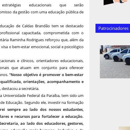
estratégias educacionais que serão
romisso da gestão com uma educação pública de
educação de Caldas Brandão tem se destacado
Patrocinadores
profissional capacitada, comprometida com o
retária Raminha Rodrigues reforçou que, além da
isa o bem-estar emocional, social e psicológico
cionais e clínicos, orientadores educacionais,
ssionais que atuam em conjunto para oferecer
unos.
“Nosso objetivo é promover o bem-estar
 qualificada, orientações, acompanhamento e
, destacou a secretária.
la Universidade Federal da Paraíba, tem sido um
a de Educação. Segundo ele, investir na formação
arei sempre ao lado dos nossos estudantes,
lares e recursos para fortalecer a educação.
ecretaria, ao lado dos educadores, gestores,