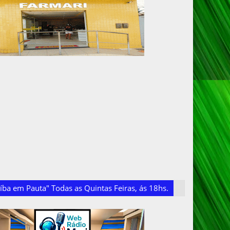
ba em Pauta" Todas as Quintas Feiras, ás 18hs.