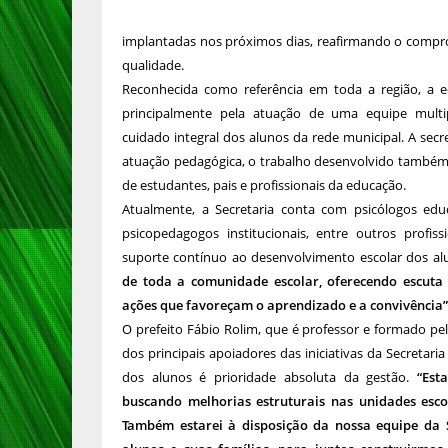
implantadas nos próximos dias, reafirmando o comp
qualidade.
Reconhecida como referência em toda a região, a 
principalmente pela atuação de uma equipe multi
cuidado integral dos alunos da rede municipal. A sec
atuação pedagógica, o trabalho desenvolvido também v
de estudantes, pais e profissionais da educação.
Atualmente, a Secretaria conta com psicólogos educa
psicopedagogos institucionais, entre outros profi
suporte contínuo ao desenvolvimento escolar dos al
de toda a comunidade escolar, oferecendo escuta
ações que favoreçam o aprendizado e a convivência”
O prefeito Fábio Rolim, que é professor e formado pe
dos principais apoiadores das iniciativas da Secretari
dos alunos é prioridade absoluta da gestão.
“Est
buscando melhorias estruturais nas unidades esco
Também estarei à disposição da nossa equipe da S