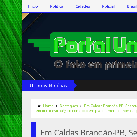
Início
Política
Cidades
Policial
Brasil
Últimas Notícias
Home
Destaques
Em Caldas Brandão-PB, Secret
encontro estratégico com foco em planejamento e novas aç
Em Caldas Brandão-PB, Se