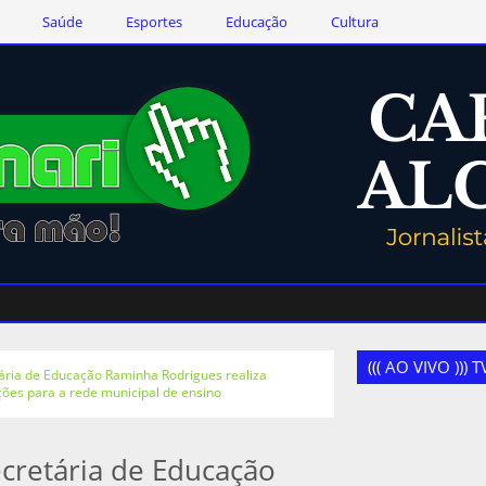
Saúde
Esportes
Educação
Cultura
((( AO VIVO )))
ária de Educação Raminha Rodrigues realiza
ões para a rede municipal de ensino
cretária de Educação