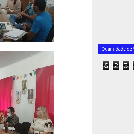
Quantidade de V
6
2
3