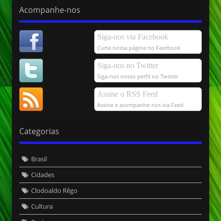
Acompanhe-nos
Siga-nos via Facebook
Curta nossa página no Facebook
Siga-nos no Twitter
Siga-nos nosso perfil no Twitter
Assine o RSS Feed
Assine e acompanhe-nos via Feed
Categorias
Brasil
Cidades
Clodoaldo Rêgo
Cultura