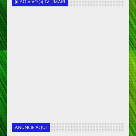
((( AO VIVO ))) TV UMARI
ANUNCIE AQUI