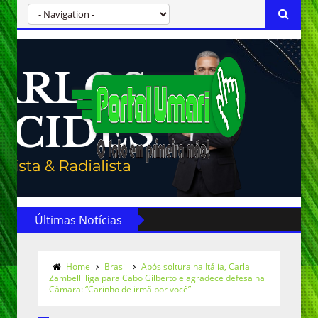
Últimas Notícias
Home
Brasil
Após soltura na Itália, Carla
Zambelli liga para Cabo Gilberto e agradece defesa na
Câmara: “Carinho de irmã por você”