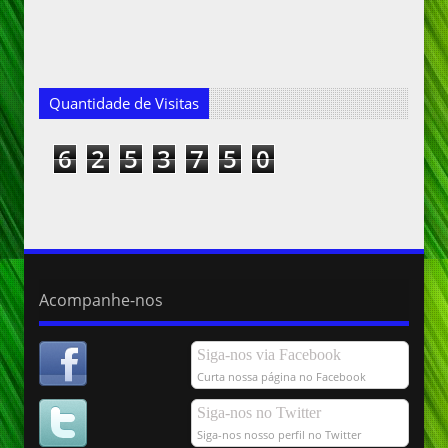
Quantidade de Visitas
6
2
5
3
7
5
0
Acompanhe-nos
Siga-nos via Facebook
Curta nossa página no Facebook
Siga-nos no Twitter
Siga-nos nosso perfil no Twitter