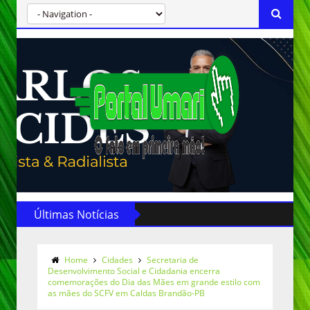
Últimas Notícias
Home
Cidades
Secretaria de
Desenvolvimento Social e Cidadania encerra
comemorações do Dia das Mães em grande estilo com
as mães do SCFV em Caldas Brandão-PB