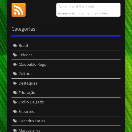
Assine o RSS Feed
Assine e acompanhe-nos via Feed
Categorias
Brasil
Cidades
Clodoaldo Rêgo
Cultura
Destaques
Educação
Ercílio Delgado
Esportes
Geandro Farias
Marcos Silva