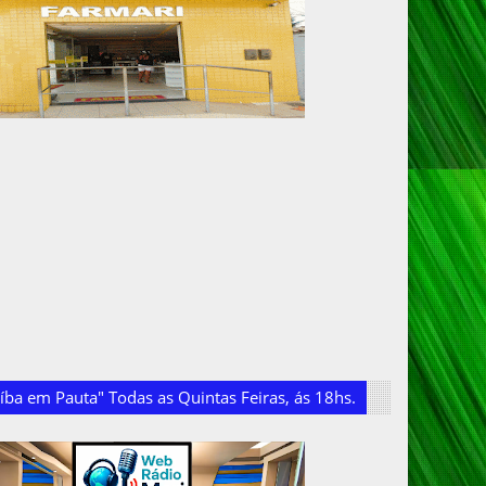
ba em Pauta" Todas as Quintas Feiras, ás 18hs.