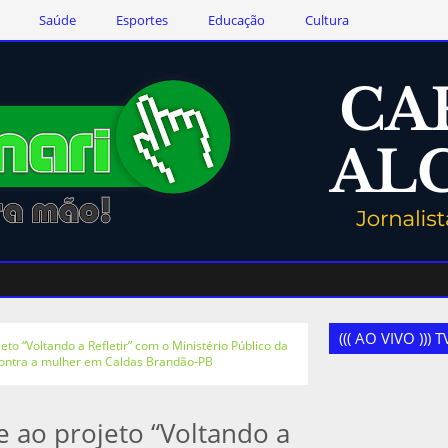
Saúde
Esportes
Educação
Cultura
((( AO VIVO )))
eto “Voltando a Refletir” com o Ministério Público da
 contra a mulher em Caldas Brandão-PB
e ao projeto “Voltando a