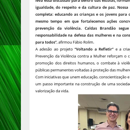
leva essa discussão para dentro das escolas, form
igualdade, do respeito e da cultura de paz. Nossa
completa: educando as crianças e os jovens para o
mesmo tempo em que fortalecemos ações concreta
prevenção da violência. Caldas Brandão segu
responsabilidade na defesa das mulheres e na con
para todos”
, afirmou Fábio Rolim.
A adesão ao projeto
“Voltando a Refletir”
e a cria
Prevenção da Violência contra a Mulher reforçam o
promoção dos direitos humanos, o combate à violên
públicas permanentes voltadas à proteção das mulher
Com iniciativas que unem educação, conscientização e 
um passo importante na construção de uma sociedade
valorização da vida.