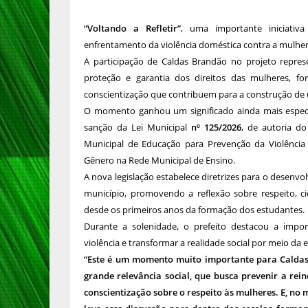
“Voltando a Refletir”
, uma importante iniciativ
enfrentamento da violência doméstica contra a mulher
A participação de Caldas Brandão no projeto repres
proteção e garantia dos direitos das mulheres, fo
conscientização que contribuem para a construção de u
O momento ganhou um significado ainda mais especia
sanção da Lei Municipal
nº 125/2026
, de autoria do
Municipal de Educação para Prevenção da Violênci
Gênero na Rede Municipal de Ensino.
A nova legislação estabelece diretrizes para o desenvo
município, promovendo a reflexão sobre respeito, c
desde os primeiros anos da formação dos estudantes.
Durante a solenidade, o prefeito destacou a impo
violência e transformar a realidade social por meio da
“Este é um momento muito importante para Caldas
grande relevância social, que busca prevenir a rei
conscientização sobre o respeito às mulheres. E, n