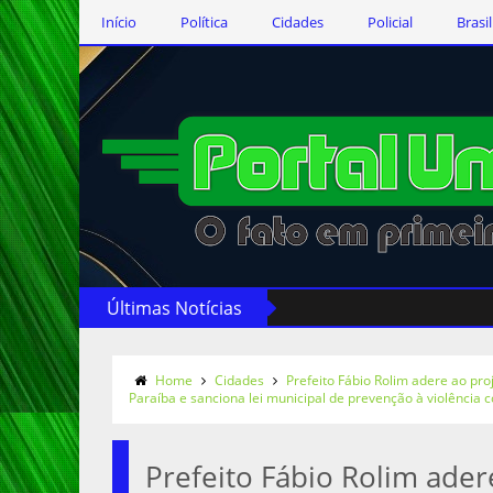
Início
Política
Cidades
Policial
Brasil
Últimas Notícias
Home
Cidades
Prefeito Fábio Rolim adere ao proj
Paraíba e sanciona lei municipal de prevenção à violência
Prefeito Fábio Rolim ader