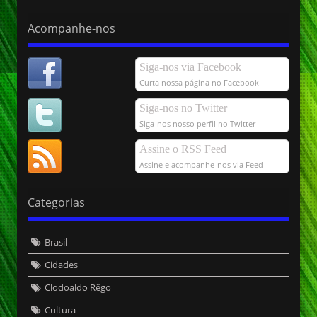
Acompanhe-nos
Siga-nos via Facebook
Curta nossa página no Facebook
Siga-nos no Twitter
Siga-nos nosso perfil no Twitter
Assine o RSS Feed
Assine e acompanhe-nos via Feed
Categorias
Brasil
Cidades
Clodoaldo Rêgo
Cultura