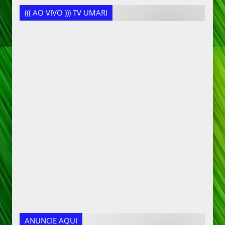
((( AO VIVO ))) TV UMARI
ANUNCIE AQUI