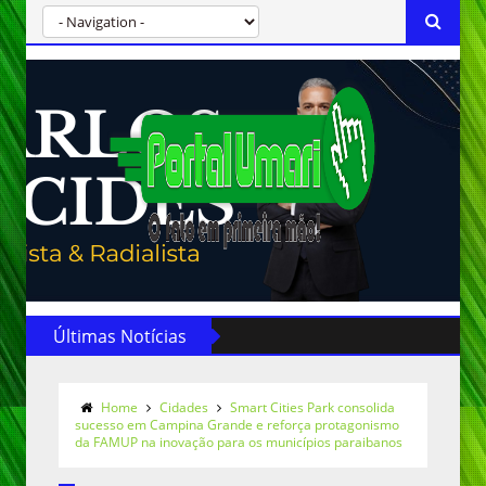
Últimas Notícias
Home
Cidades
Smart Cities Park consolida
sucesso em Campina Grande e reforça protagonismo
da FAMUP na inovação para os municípios paraibanos