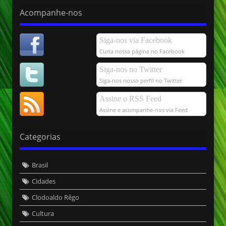
Acompanhe-nos
Siga-nos via Facebook
Curta nossa página no Facebook
Siga-nos no Twitter
Siga-nos nosso perfil no Twitter
Assine o RSS Feed
Assine e acompanhe-nos via Feed
Categorias
Brasil
Cidades
Clodoaldo Rêgo
Cultura