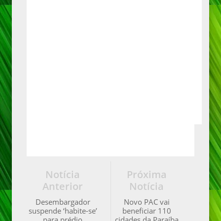
Notícia
Próxima
Anterior
Notícia
Desembargador
Novo PAC vai
suspende ‘habite-se’
beneficiar 110
para prédio
cidades da Paraíba