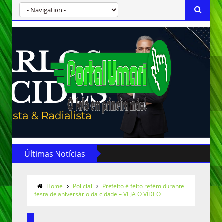
Últimas Notícias
Home
Policial
Prefeito é feito refém durante
festa de aniversário da cidade – VEJA O VÍDEO