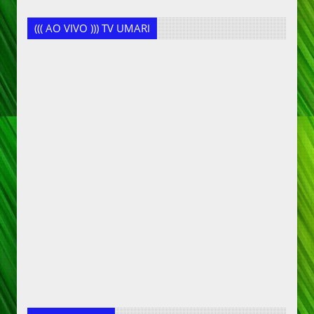
((( AO VIVO ))) TV UMARI