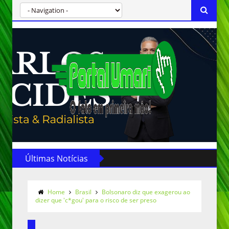
Últimas Notícias
Home
Brasil
Bolsonaro diz que exagerou ao
dizer que 'c*gou' para o risco de ser preso