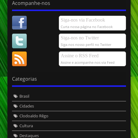
Acompanhe-nos
Siga-nos via Facebook
Curta nossa página no Facebook
Siga-nos no Twitter
Siga-nos nosso perfil no Twitter
Assine o RSS Feed
Assine e acompanhe-nos via Feed
Categorias
Brasil
Cidades
Clodoaldo Rêgo
Cultura
Destaques