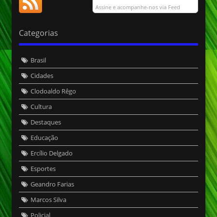
Assine e acompanhe-nos via Feed
Categorias
Brasil
Cidades
Clodoaldo Rêgo
Cultura
Destaques
Educação
Ercílio Delgado
Esportes
Geandro Farias
Marcos Silva
Policial