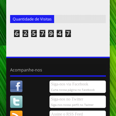
Quantidade de Visitas
6
2
5
7
9
4
7
Acompanhe-nos
Siga-nos via Facebook
Curta nossa página no Facebook
Siga-nos no Twitter
Siga-nos nosso perfil no Twitter
Assine o RSS Feed