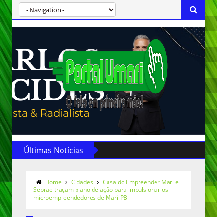
Últimas Notícias
Home
Cidades
Casa do Empreender Mari e
Sebrae traçam plano de ação para impulsionar os
microempreendedores de Mari-PB