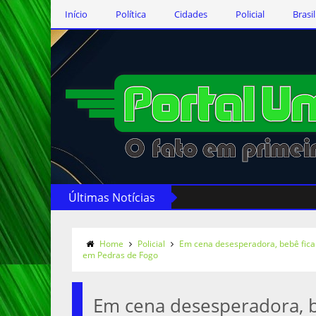
Início
Política
Cidades
Policial
Brasil
Últimas Notícias
Home
Policial
Em cena desesperadora, bebê fica 
em Pedras de Fogo
Em cena desesperadora, b