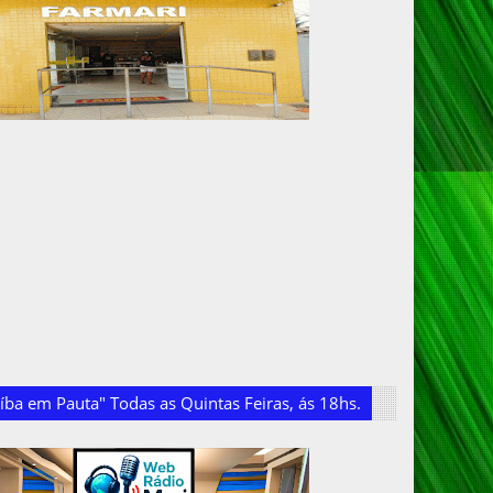
ba em Pauta" Todas as Quintas Feiras, ás 18hs.