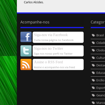
Carlos Alcides.
Acompanhe-nos
Categor
Siga-nos via Facebook
Brasil
Curta nossa página no Facebook
Cidad
Siga-nos no Twitter
Clodo
Siga-nos nosso perfil no Twitter
Cultu
Assine o RSS Feed
Desta
Assine e acompanhe-nos via Feed
Educa
Ercíli
Espor
Geand
Marcos