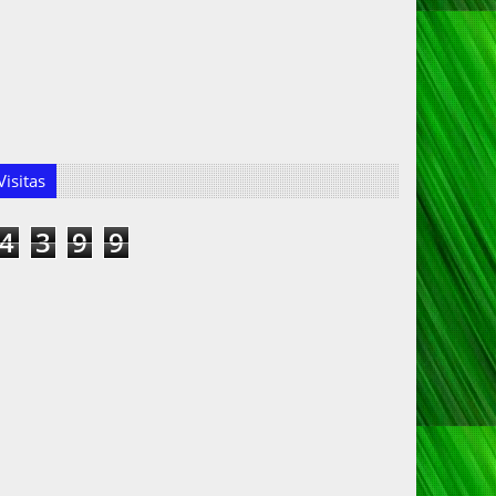
isitas
4
3
9
9