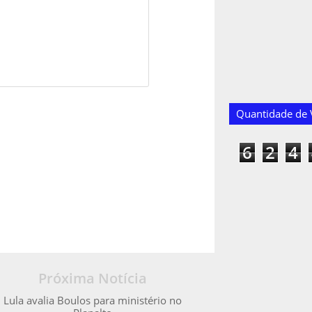
Quantidade de V
6
2
4
Próxima Notícia
Lula avalia Boulos para ministério no