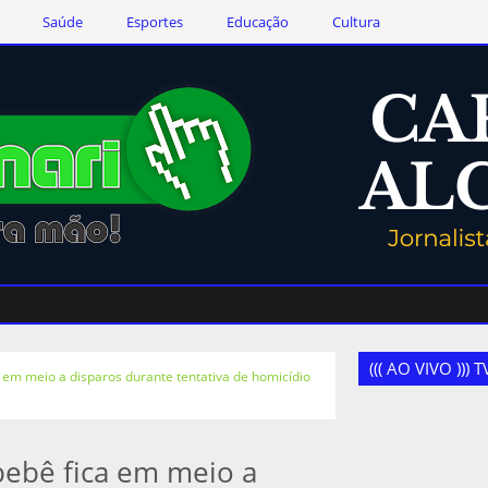
Saúde
Esportes
Educação
Cultura
((( AO VIVO )))
em meio a disparos durante tentativa de homicídio
ebê fica em meio a