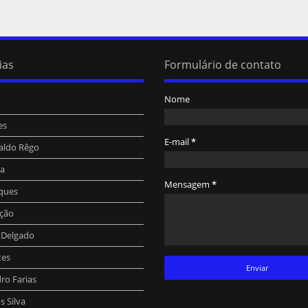
ias
Formulário de contato
Nome
es
E-mail
*
aldo Rêgo
ra
Mensagem
*
ques
ção
o Delgado
tes
ro Farias
 Silva