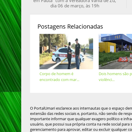
em Pauta" com a Vereadora Vânia de Zú,
dia 06 de março, às 19h
Postagens Relacionadas
Corpo de homem é
Dois homens são p
encontrado com mar...
violênci...
O PortalUmari esclarece aos internautas que o espaço de
extensão das redes sociais e, portanto, não sendo de resp
importante informar que qualquer exagero político e infra
usuário, que possui sua própria conta na rede social para
gerenciamento para aprovar, editar ou excluir qualquer c