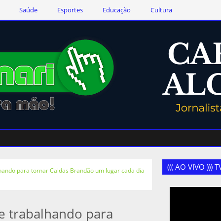
Saúde
Esportes
Educação
Cultura
((( AO VIVO )))
lhando para tornar Caldas Brandão um lugar cada dia
ue trabalhando para