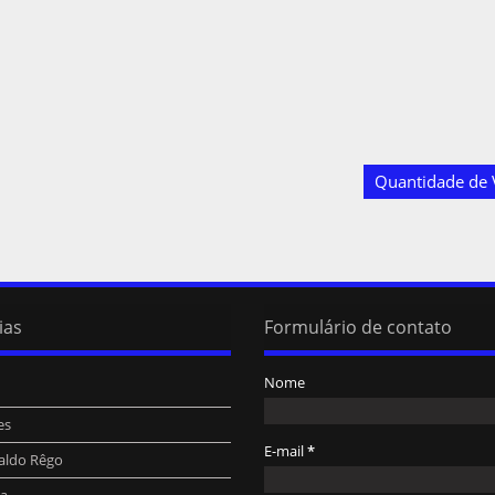
Quantidade de V
ias
Formulário de contato
Nome
es
E-mail
*
aldo Rêgo
ra