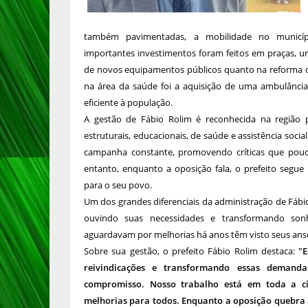
também pavimentadas, a mobilidade no município
importantes investimentos foram feitos em praças, u
de novos equipamentos públicos quanto na reforma d
na área da saúde foi a aquisição de uma ambulânci
eficiente à população.
A gestão de Fábio Rolim é reconhecida na região p
estruturais, educacionais, de saúde e assistência soc
campanha constante, promovendo críticas que pouc
entanto, enquanto a oposição fala, o prefeito seg
para o seu povo.
Um dos grandes diferenciais da administração de Fábi
ouvindo suas necessidades e transformando son
aguardavam por melhorias há anos têm visto seus ans
Sobre sua gestão, o prefeito Fábio Rolim destaca:
"E
reivindicações e transformando essas deman
compromisso. Nosso trabalho está em toda a c
melhorias para todos. Enquanto a oposição quebra 