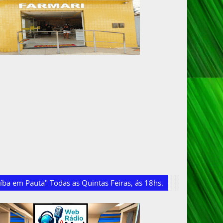
ba em Pauta" Todas as Quintas Feiras, ás 18hs.