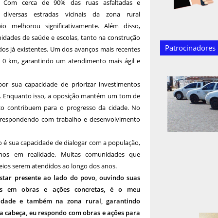
Com cerca de 90% das ruas asfaltadas e
diversas estradas vicinais da zona rural
 melhorou significativamente. Além disso,
nidades de saúde e escolas, tanto na construção
Patrocinadores
os já existentes. Um dos avanços mais recentes
a 0 km, garantindo um atendimento mais ágil e
or sua capacidade de priorizar investimentos
ial. Enquanto isso, a oposição mantém um tom de
o contribuem para o progresso da cidade. No
ue respondendo com trabalho e desenvolvimento
o é sua capacidade de dialogar com a população,
hos em realidade. Muitas comunidades que
eios serem atendidos ao longo dos anos.
star presente ao lado do povo, ouvindo suas
das em obras e ações concretas, é o meu
idade e também na zona rural, garantindo
a cabeça, eu respondo com obras e ações para