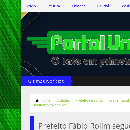
Início
Política
Cidades
Policial
Brasil
Últimas Notícias
Home
Cidades
Prefeito Fábio Rolim segue traba
melhor para se viver
Prefeito Fábio Rolim seg