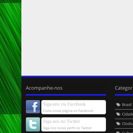
Acompanhe-nos
Categor
Siga-nos via Facebook
Brasil
Curta nossa página no Facebook
Cidad
Siga-nos no Twitter
Clodo
Siga-nos nosso perfil no Twitter
Cultu