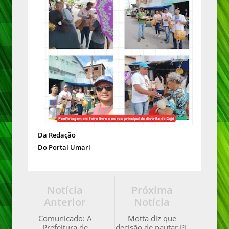
Da Redação
Do Portal Umari
Notícia
Próxima
Anterior
Notícia
Comunicado: A
Motta diz que
Prefeitura de
decisão de pautar PL