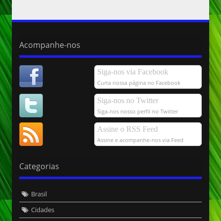
Acompanhe-nos
Siga-nos via Facebook
Curta nossa página no Facebook
Siga-nos no Twitter
Siga-nos nosso perfil no Twitter
Assine o RSS Feed
Assine e acompanhe-nos via Feed
Categorias
Brasil
Cidades