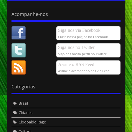
Acompanhe-nos
Siga-nos via Facebook
Curta nossa página no Facebook
Siga-nos no Twitter
Siga-nos nosso perfil no Twitter
Assine o RSS Feed
Assine e acompanhe-nos via Feed
Categorias
Brasil
Cidades
Clodoaldo Rêgo
Cultura