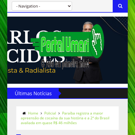
Últimas Notícias
Home
Policial
Paraíba registra a maior
apreensão de cocaína da sua história e a 2ª do Brasil
avaliada em quase R$ 46 milhões