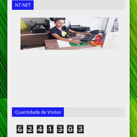
NT-NET
Quantidade de Visitas
6
2
4
1
3
0
3