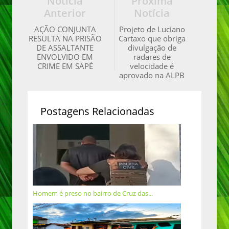
Notícia
Próxima
Anterior
Notícia
AÇÃO CONJUNTA
Projeto de Luciano
RESULTA NA PRISÃO
Cartaxo que obriga
DE ASSALTANTE
divulgação de
ENVOLVIDO EM
radares de
CRIME EM SAPÉ
velocidade é
aprovado na ALPB
Postagens Relacionadas
Homem é preso no bairro de Cruz das...