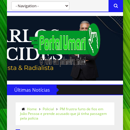
Últimas Notícias
Home
Policial
PM frustra furto de fios em
João Pessoa e prende acusado que já tinha passagem
pela polícia