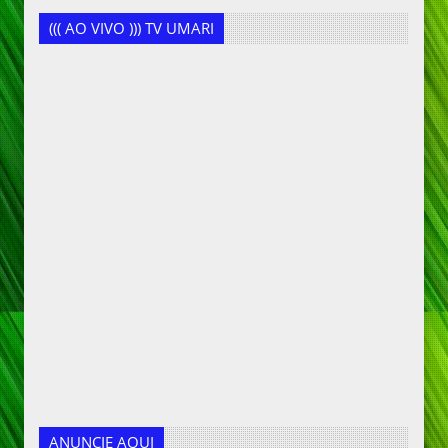
((( AO VIVO ))) TV UMARI
ANUNCIE AQUI