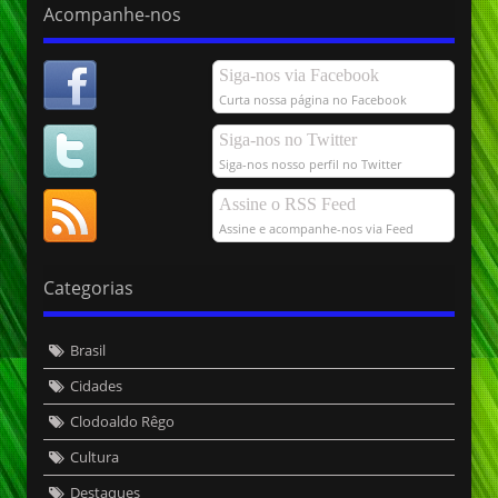
Acompanhe-nos
Siga-nos via Facebook
Curta nossa página no Facebook
Siga-nos no Twitter
Siga-nos nosso perfil no Twitter
Assine o RSS Feed
Assine e acompanhe-nos via Feed
Categorias
Brasil
Cidades
Clodoaldo Rêgo
Cultura
Destaques