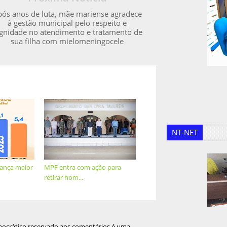
pós anos de luta, mãe mariense agradece
à gestão municipal pelo respeito e
gnidade no atendimento e tratamento de
sua filha com mielomeningocele
NT-NET
cança maior
MPF entra com ação para
retirar hom...
mocrático reservado aos comentários é uma