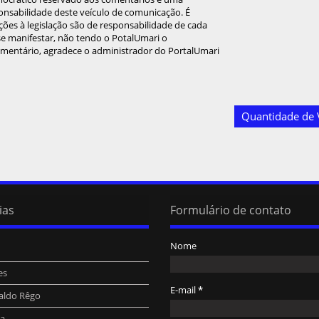
onsabilidade deste veículo de comunicação. É
ções à legislação são de responsabilidade de cada
 se manifestar, não tendo o PotalUmari o
omentário, agradece o administrador do PortalUmari
Quantidade de V
ias
Formulário de contato
Nome
es
E-mail
*
aldo Rêgo
ra