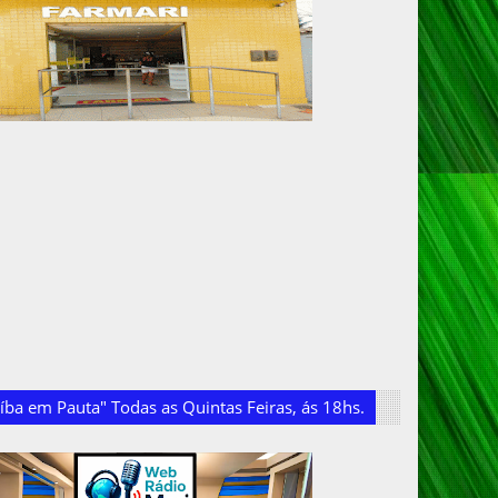
ba em Pauta" Todas as Quintas Feiras, ás 18hs.