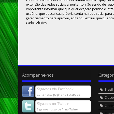
extensão das redes sociais e, portanto, não sendo de resp
importante informar que qualquer exagero político e infra
usuário, que possui sua própria conta na rede social para
gerenciamento para aprovar, editar ou excluir qualquer c
Carlos Alcides.
Acompanhe-nos
Categor
Siga-nos via Facebook
Brasil
Curta nossa página no Facebook
Cidad
Siga-nos no Twitter
Clodo
Siga-nos nosso perfil no Twitter
Cultu