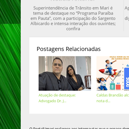
Superintendência de Trânsito em Mari é
A
tema de destaque no “Programa Paraíba
em Pauta”, com a participação do Sargento
di
Albicardo e intensa interação dos ouvintes;
confira
Postagens Relacionadas
Atuação de destaque:
Caldas Brandão al
Advogado Dr. J...
nota d...
O PortalUmari esclarece aos internautas que o espaço de