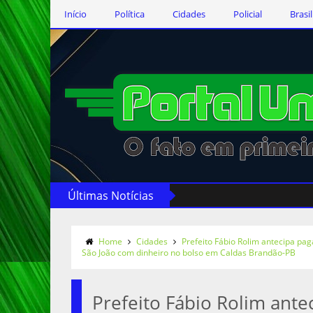
Início
Política
Cidades
Policial
Brasil
Últimas Notícias
Home
Cidades
Prefeito Fábio Rolim antecipa pa
São João com dinheiro no bolso em Caldas Brandão-PB
Prefeito Fábio Rolim ant