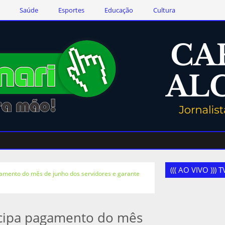
Saúde
Esportes
Educação
Cultura
((( AO VIVO )))
gamento do mês de junho dos servidores e garante
ecipa pagamento do mês