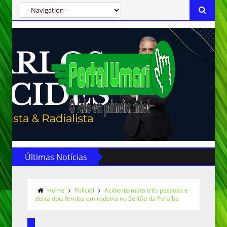
Últimas Notícias
Home
Policial
Acidente mata três pessoas e
deixa dois feridos em rodovia no Sertão da Paraíba