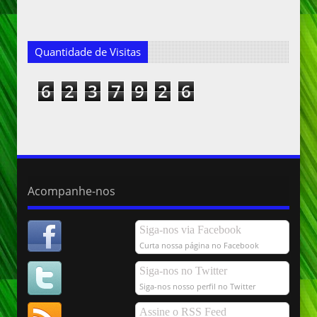
Quantidade de Visitas
6
2
3
7
9
2
6
Acompanhe-nos
Siga-nos via Facebook
Curta nossa página no Facebook
Siga-nos no Twitter
Siga-nos nosso perfil no Twitter
Assine o RSS Feed