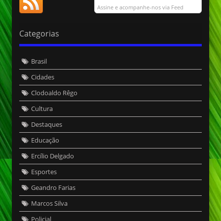
Assine e acompanhe-nos via Feed
Categorias
Brasil
Cidades
Clodoaldo Rêgo
Cultura
Destaques
Educação
Ercílio Delgado
Esportes
Geandro Farias
Marcos Silva
Policial