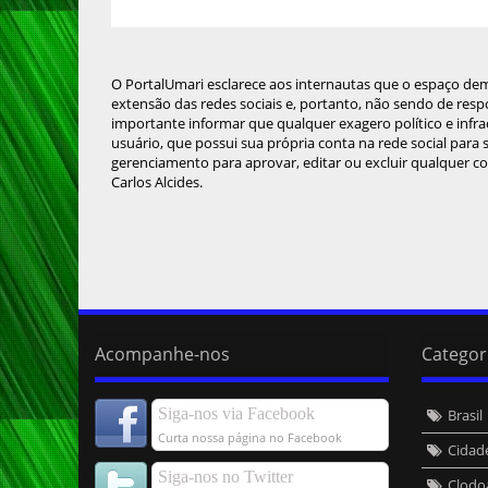
O PortalUmari esclarece aos internautas que o espaço de
extensão das redes sociais e, portanto, não sendo de resp
importante informar que qualquer exagero político e infra
usuário, que possui sua própria conta na rede social para
gerenciamento para aprovar, editar ou excluir qualquer c
Carlos Alcides.
Acompanhe-nos
Categor
Siga-nos via Facebook
Brasil
Curta nossa página no Facebook
Cidad
Siga-nos no Twitter
Clodo