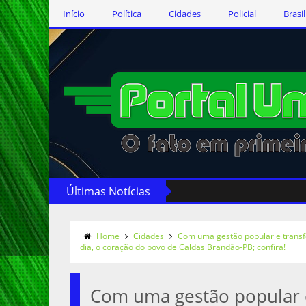
Início
Política
Cidades
Policial
Brasil
Últimas Notícias
Home
Cidades
Com uma gestão popular e transfo
dia, o coração do povo de Caldas Brandão-PB; confira!
Com uma gestão popular 