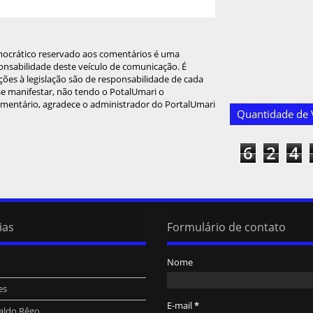
mocrático reservado aos comentários é uma
onsabilidade deste veículo de comunicação. É
ções à legislação são de responsabilidade de cada
 se manifestar, não tendo o PotalUmari o
omentário, agradece o administrador do PortalUmari
Quantidade de V
6
2
4
ias
Formulário de contato
Nome
es
E-mail
*
aldo Rêgo