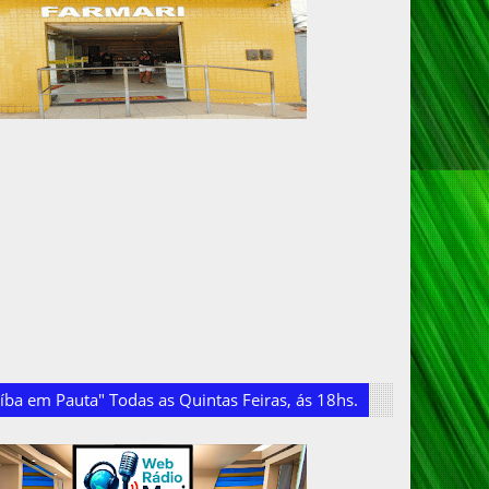
ba em Pauta" Todas as Quintas Feiras, ás 18hs.