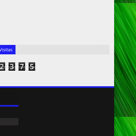
isitas
2
3
7
5