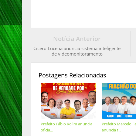
Notícia Anterior
Cícero Lucena anuncia sistema inteligente
de videomonitoramento
Postagens Relacionadas
Prefeito Fábio Rolim anuncia
Prefeito Marcelo Fe
oficia...
anuncia t...