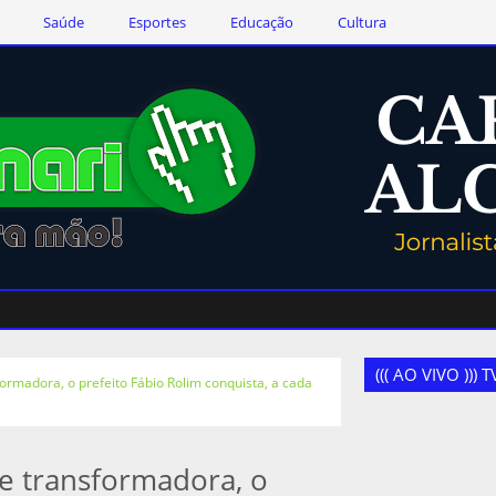
Saúde
Esportes
Educação
Cultura
((( AO VIVO )))
rmadora, o prefeito Fábio Rolim conquista, a cada
e transformadora, o