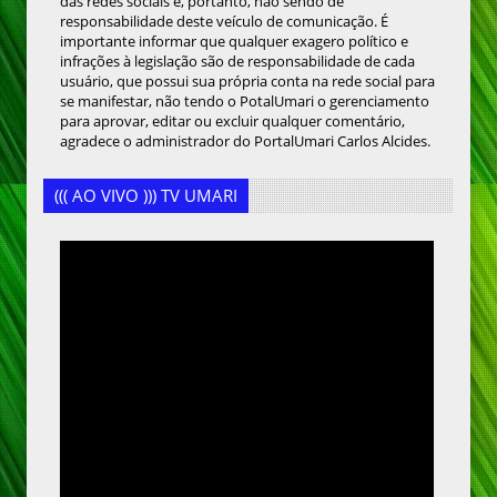
das redes sociais e, portanto, não sendo de
responsabilidade deste veículo de comunicação. É
importante informar que qualquer exagero político e
infrações à legislação são de responsabilidade de cada
usuário, que possui sua própria conta na rede social para
se manifestar, não tendo o PotalUmari o gerenciamento
para aprovar, editar ou excluir qualquer comentário,
agradece o administrador do PortalUmari Carlos Alcides.
((( AO VIVO ))) TV UMARI