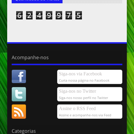
6
2
4
9
9
7
5
Acompanhe-nos
Siga-nos via Facebook
Curta nossa página no Facebook
Siga-nos no Twitter
Siga-nos nosso perfil no Twitter
Assine o RSS Feed
Assine e acompanhe-nos via Feed
Categorias