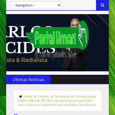
Últimas Notícias
Home
Cidades
Presidente da Famup George
Coelho defende PEC 66 e diz que proposta garantirá
mais recursos e autonomia aos municípios paraibanos