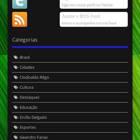
Siga-nos nosso perfil no Twitter
Assine o RSS Feed
Assine e acompanhe-nos via Feed
Categorias
Brasil
Cidades
Clodoaldo Rêgo
Cultura
Destaques
Educação
Ercílio Delgado
Esportes
Geandro Farias