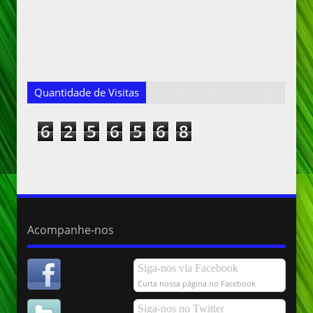
Quantidade de Visitas
6
2
5
6
5
6
8
Acompanhe-nos
Siga-nos via Facebook
Curta nossa página no Facebook
Siga-nos no Twitter