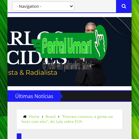
Últimas Notícias
Home
Brasil
“Fizeram conosco, a gente vai
fazer com eles”, diz Lula sobre EUA