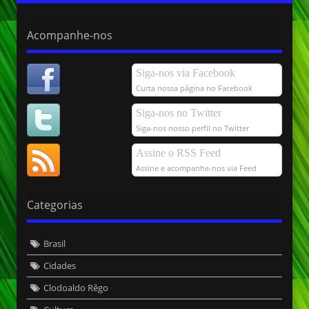
Acompanhe-nos
Siga-nos via Facebook
Curta nossa página no Facebook
Siga-nos no Twitter
Siga-nos nosso perfil no Twitter
Assine o RSS Feed
Assine e acompanhe-nos via Feed
Categorias
Brasil
Cidades
Clodoaldo Rêgo