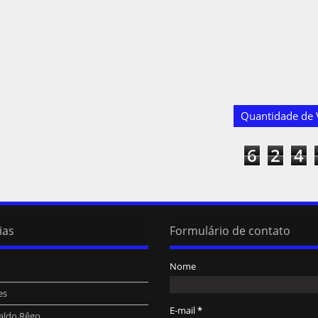
Quantidade de V
6
2
4
ias
Formulário de contato
Nome
es
E-mail
*
aldo Rêgo