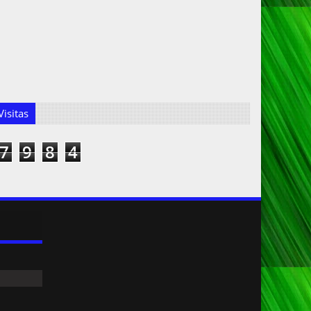
isitas
7
9
8
4