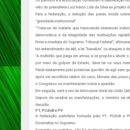
Os partidos e a associação contestam a deliberação d
veto do presidente Luiz Inácio Lula da Silva ao projeto de
Para a federação, a redução das penas incide sobr
“gravidade institucional”.
“Trata-se de matéria que transcende interesses indiv
democrática e da integridade das instituições republi
firme e imediata do Supremo Tribunal Federal”, afirmara
No entendimento da ABI, a lei “banaliza” os ataques à de
“A multidão que pega em armas e se propõe a abolir o 
por meio de golpes de Estado, deve ter os seus mem
Penal exatamente pelo potencial que têm de agir sem qu
Após ser escolhido relator do caso, Moraes deu prazo p
o Congresso se manifestarem sobre a questão.
Em seguida, será a vez da Advocacia-Geral da União (AG
Depois de receber as manifestações, o ministro vai de
decisão.
PT, PCdoB e PV
A federação partidária formada pelo PT, PCdoB e P
Dosimetria no Supremo.
Segundo os partidos, não há qualquer justificativa co