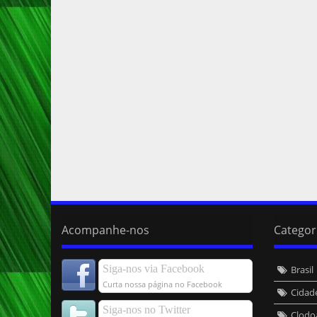
Acompanhe-nos
Categor
Siga-nos via Facebook
Brasil
Curta nossa página no Facebook
Cidad
Siga-nos no Twitter
Clodo