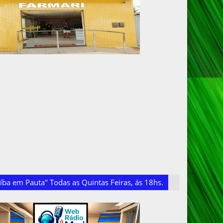
ba em Pauta" Todas as Quintas Feiras, ás 18hs.