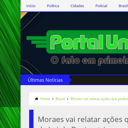
Início
Política
Cidades
Policial
Brasil
Últimas Notícias
Home
Brasil
Moraes vai relatar ações que pede
Moraes vai relatar ações