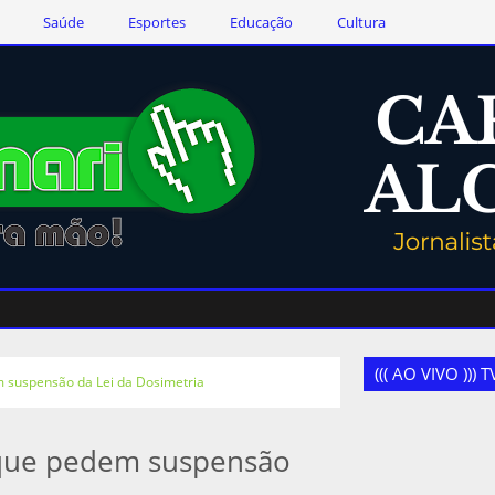
Saúde
Esportes
Educação
Cultura
((( AO VIVO )))
m suspensão da Lei da Dosimetria
 que pedem suspensão