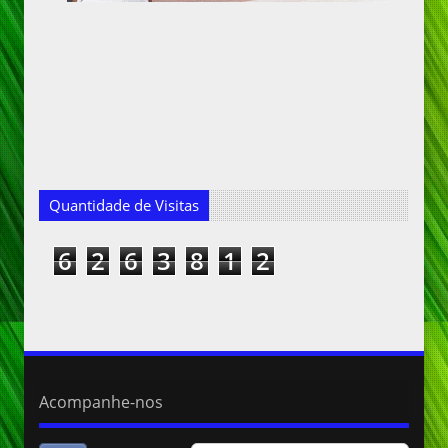
Quantidade de Visitas
6
2
6
3
8
1
2
Acompanhe-nos