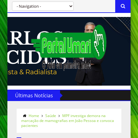
Últimas Notícias
Home
Saúde
MPF investiga demora na
marcação de mamografias em João Pessoa e convoca
pacientes