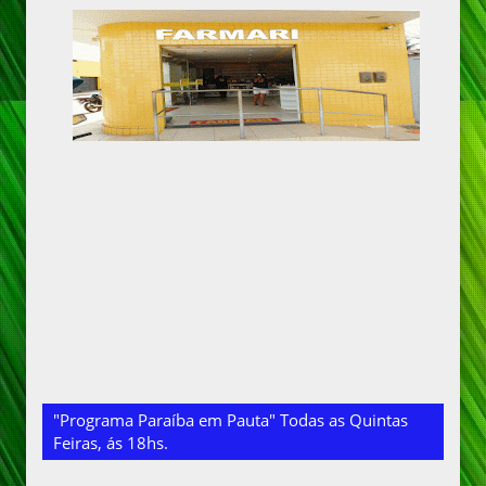
"Programa Paraíba em Pauta" Todas as Quintas
Feiras, ás 18hs.