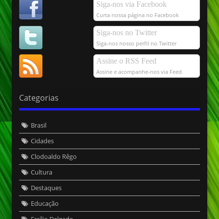
Siga-nos via Facebook
Curta nossa página no Facebook
Siga-nos no Twitter
Siga-nos nosso perfil no Twitter
Assine o RSS Feed
Assine e acompanhe-nos via Feed
Categorias
Brasil
Cidades
Clodoaldo Rêgo
Cultura
Destaques
Educação