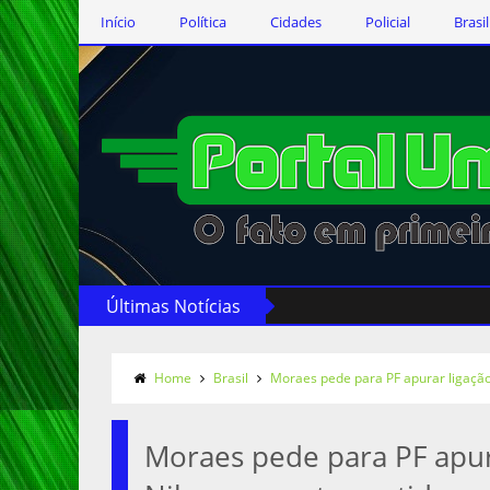
Início
Política
Cidades
Policial
Brasil
Últimas Notícias
Home
Brasil
Moraes pede para PF apurar ligação
Moraes pede para PF apur