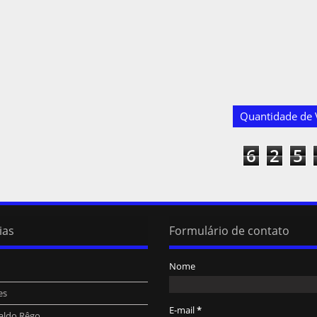
Quantidade de V
6
2
5
ias
Formulário de contato
Nome
es
E-mail
*
aldo Rêgo