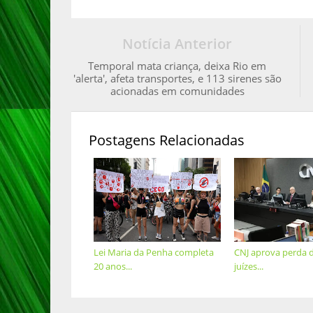
Notícia Anterior
Temporal mata criança, deixa Rio em
'alerta', afeta transportes, e 113 sirenes são
acionadas em comunidades
Postagens Relacionadas
Lei Maria da Penha completa
CNJ aprova perda 
20 anos...
juízes...