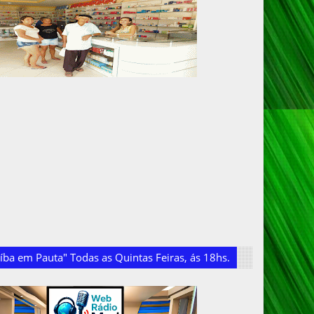
ba em Pauta" Todas as Quintas Feiras, ás 18hs.