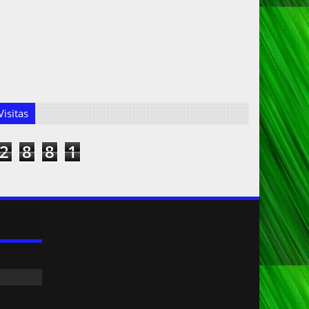
isitas
2
8
8
1