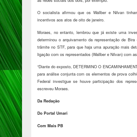
às redes sociais dos dois, por exemplo.
O socialista afirmou que os Wallber e Nilvan tinha
incentivos aos atos de oito de janeiro.
Moraes, no entanto, lembrou que já existe uma inves
determinou o arquivamento da representação de Bira 
trâmite no STF, para que haja uma apuração mais deta
ligação com os representados (Wallber e Nilvan) com a
“Diante do exposto, DETERMINO O ENCAMINHAMENT
para análise conjunta com os elementos de prova colhid
Federal investigue se houve participação dos represe
escreveu Moraes.
Da Redação
Do Portal Umari
Com Mais PB