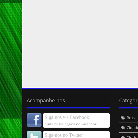
Acompanhe-nos
Categor
Siga-nos via Facebook
Brasil
Curta nossa página no Facebook
Cidad
Siga-nos no Twitter
Clodo