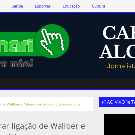
Saúde
Esportes
Educação
Cultura
((( AO VIVO )))
 de Wallber e Nilvan com atos antidemocráticos
ar ligação de Wallber e