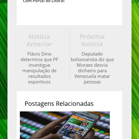
Com Portal do Litoral
Notícia
Próxima
Anterior
Notícia
Flávio Dino
Deputado
determina que PF
bolsonarista diz que
investigue
Moraes desvia
manipulação de
dinheiro para
resultados
Venezuela matar
esportivos
pessoas
Postagens Relacionadas