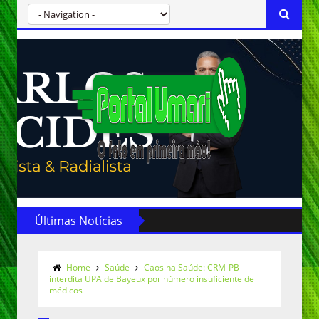
Últimas Notícias
Home
Saúde
Caos na Saúde: CRM-PB
interdita UPA de Bayeux por número insuficiente de
médicos