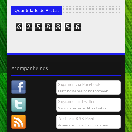
Quantidade de Visitas
6
2
5
8
8
5
6
Acompanhe-nos
Siga-nos via Facebook
Curta nossa página no Facebook
Siga-nos no Twitter
Siga-nos nosso perfil no Twitter
Assine o RSS Feed
Assine e acompanhe-nos via Feed