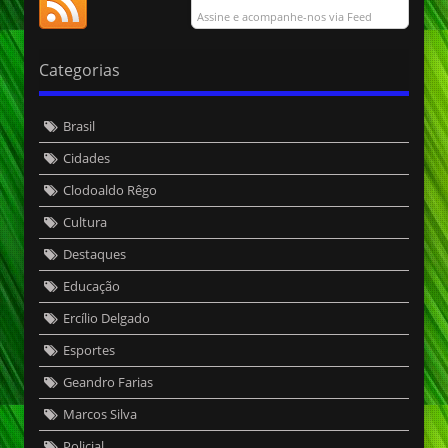
Assine e acompanhe-nos via Feed
Categorias
Brasil
Cidades
Clodoaldo Rêgo
Cultura
Destaques
Educação
Ercílio Delgado
Esportes
Geandro Farias
Marcos Silva
Policial