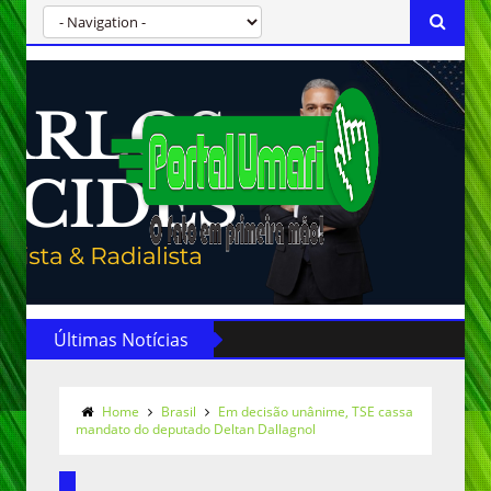
Últimas Notícias
Home
Brasil
Em decisão unânime, TSE cassa
mandato do deputado Deltan Dallagnol