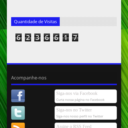
Quantidade de Visitas
6
2
3
6
6
1
7
Acompanhe-nos
Siga-nos via Facebook
Curta nossa página no Facebook
Siga-nos no Twitter
Siga-nos nosso perfil no Twitter
Assine o RSS Feed