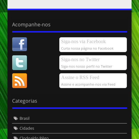
Acompanhe-nos
Siga-nos via Facebook
Curta nossa página no Facebook
Siga-nos no Twitter
Siga-nos nosso perfil no Twitter
Assine o RSS Feed
Assine e acompanhe-nos via Feed
Categorias
Brasil
Cidades
Clodoaldo Rêgo