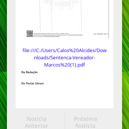
file:///C:/Users/Calos%20Alcides/Dow
nloads/Sentenca-Vereador-
Marcos%20(1).pdf
Da Redação
Do Portal Umari
Notícia
Próxima
Anterior
Notícia