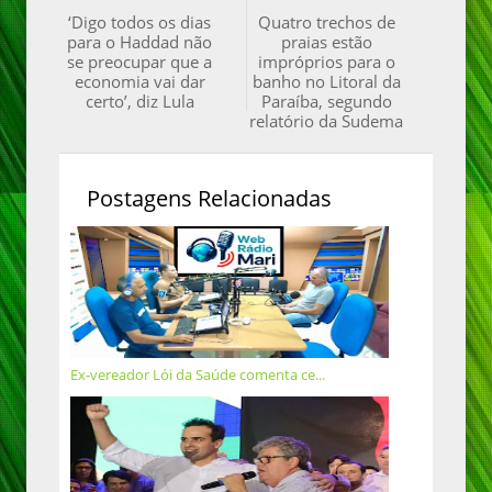
‘Digo todos os dias
Quatro trechos de
para o Haddad não
praias estão
se preocupar que a
impróprios para o
economia vai dar
banho no Litoral da
certo’, diz Lula
Paraíba, segundo
relatório da Sudema
Postagens Relacionadas
Ex-vereador Lói da Saúde comenta ce...