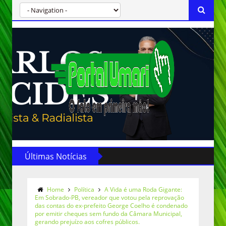
Últimas Notícias
Home
Política
A Vida é uma Roda Gigante:
Em Sobrado-PB, vereador que votou pela reprovação
das contas do ex-prefeito George Coelho é condenado
por emitir cheques sem fundo da Câmara Municipal,
gerando prejuízo aos cofres públicos.