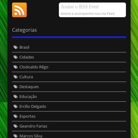
Assine o RSS Feed
Assine e acompanhe-nos via Feed
Categorias
Brasil
Cidades
Clodoaldo Rêgo
Cultura
Destaques
Educação
Ercílio Delgado
Esportes
Geandro Farias
Marcos Silva