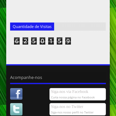
Quantidade de Visitas
6
2
5
0
1
5
9
Acompanhe-nos
Siga-nos via Facebook
Curta nossa página no Facebook
Siga-nos no Twitter
Siga-nos nosso perfil no Twitter