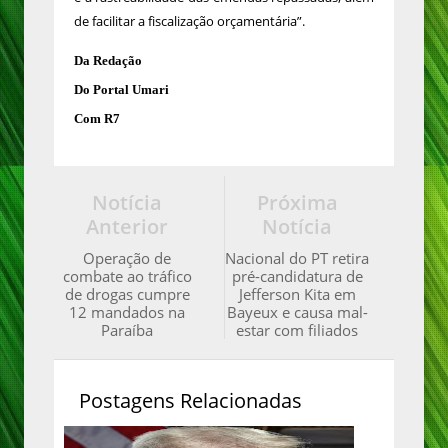
de facilitar a fiscalização orçamentária”.
Da Redação
Do Portal Umari
Com R7
Notícia
Próxima
Anterior
Notícia
Operação de
Nacional do PT retira
combate ao tráfico
pré-candidatura de
de drogas cumpre
Jefferson Kita em
12 mandados na
Bayeux e causa mal-
Paraíba
estar com filiados
Postagens Relacionadas