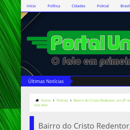
Início
Política
Cidades
Policial
Brasil
Últimas Notícias
Home
Policial
Bairro do Cristo Redentor, em JP r
seis dias
Bairro do Cristo Redentor,