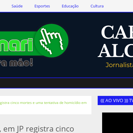
Saúde
Esportes
Educação
Cultura
((( AO VIVO )))
egistra cinco mortes e uma tentativa de homicídio em
 em JP registra cinco