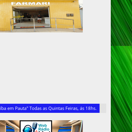
ba em Pauta" Todas as Quintas Feiras, ás 18hs.