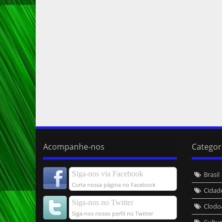
Acompanhe-nos
Categor
Siga-nos via Facebook
Brasil
Curta nossa página no Facebook
Cidad
Siga-nos no Twitter
Clodo
Siga-nos nosso perfil no Twitter
Cultu