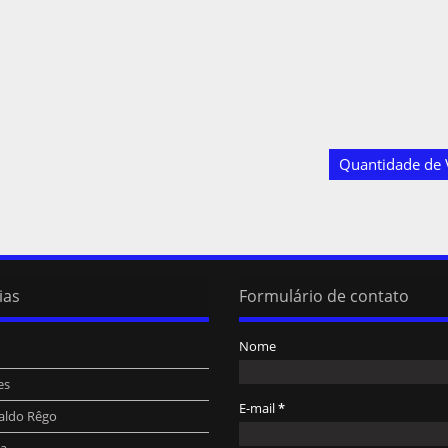
Quantidade de V
ias
Formulário de contato
Nome
es
E-mail
*
aldo Rêgo
ra