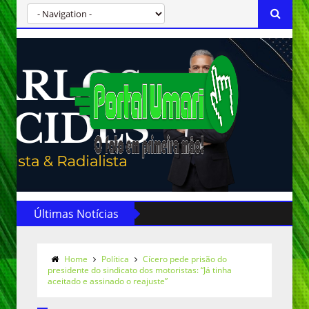
Últimas Notícias
Home
Política
Cícero pede prisão do
presidente do sindicato dos motoristas: “Já tinha
aceitado e assinado o reajuste”