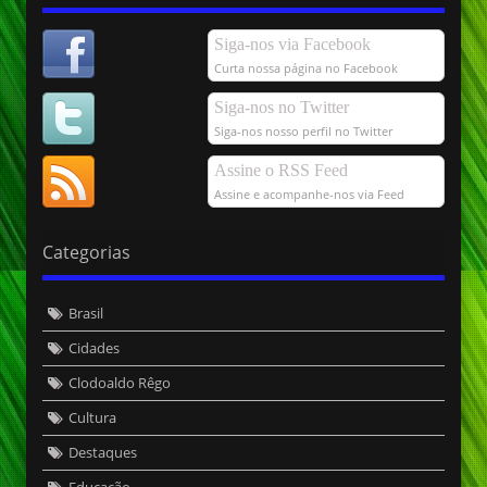
Siga-nos via Facebook
Curta nossa página no Facebook
Siga-nos no Twitter
Siga-nos nosso perfil no Twitter
Assine o RSS Feed
Assine e acompanhe-nos via Feed
Categorias
Brasil
Cidades
Clodoaldo Rêgo
Cultura
Destaques
Educação