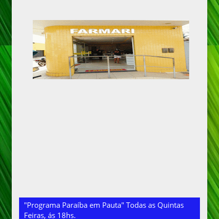
"Programa Paraíba em Pauta" Todas as Quintas
Feiras, ás 18hs.