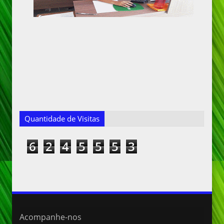
Quantidade de Visitas
6
2
4
5
5
5
3
Acompanhe-nos