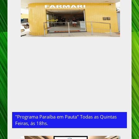
"Programa Paraíba em Pauta" Todas as Quintas
Feiras, ás 18hs.