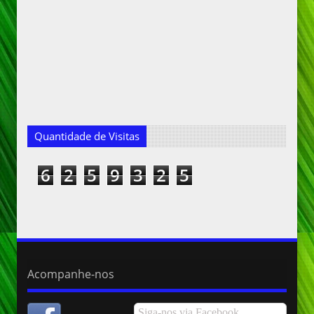
Quantidade de Visitas
6
2
5
9
3
2
5
Acompanhe-nos
Siga-nos via Facebook