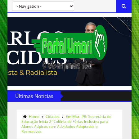
Últimas Notícias
Home
Cidades
Em Mari-PB: Secretária de
Educação Inicia 2ª Colônia de Férias Inclusiva para
Alunos Atípicos com Atividades Adaptadas e
Recreativas