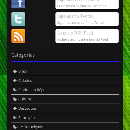
Curta nossa página no Facebook
Siga-nos no Twitter
Siga-nos nosso perfil no Twitter
Assine o RSS Feed
Assine e acompanhe-nos via Feed
Categorias
Brasil
Cidades
Clodoaldo Rêgo
Cultura
Destaques
Educação
Ercílio Delgado