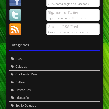
Curta nossa página no Facebook
Siga-nos no Twitter
Siga-nos nosso perfil no Twitter
Assine o RSS Feed
Assine e acompanhe-nos via Feed
Categorias
Brasil
Cidades
Clodoaldo Rêgo
Cultura
Destaques
Educação
Ercílio Delgado