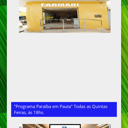
"Programa Paraíba em Pauta" Todas as Quintas
Feiras, ás 18hs.