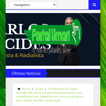
Últimas Notícias
Home
Saúde
A Prefeitura de Caldas
Brandão-PB coloca em pleno funcionamento uma
ambulância 0 km, adquirida com recursos próprios,
para melhor atender à população