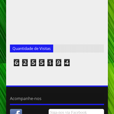
Quantidade de Visitas
6
2
5
5
1
9
4
Acompanhe-nos
Siga-nos via Facebook