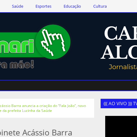
Saúde
Esportes
Educação
Cultura
((( AO VIVO )))
ássio Barra anuncia a criação do “Fala João”, novo
e da prefeita Lucinha da Saúde
inete Acássio Barra