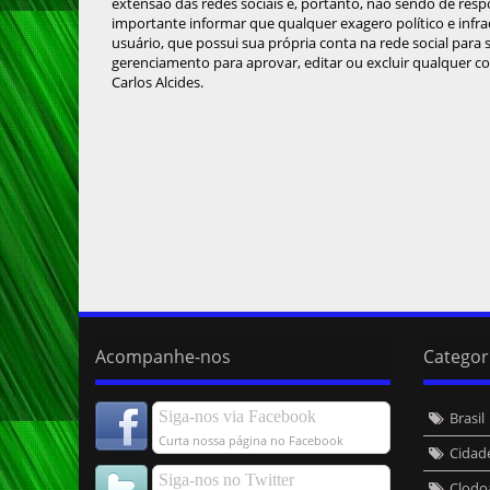
extensão das redes sociais e, portanto, não sendo de resp
importante informar que qualquer exagero político e infra
usuário, que possui sua própria conta na rede social para
gerenciamento para aprovar, editar ou excluir qualquer c
Carlos Alcides.
Acompanhe-nos
Categor
Siga-nos via Facebook
Brasil
Curta nossa página no Facebook
Cidad
Siga-nos no Twitter
Clodo