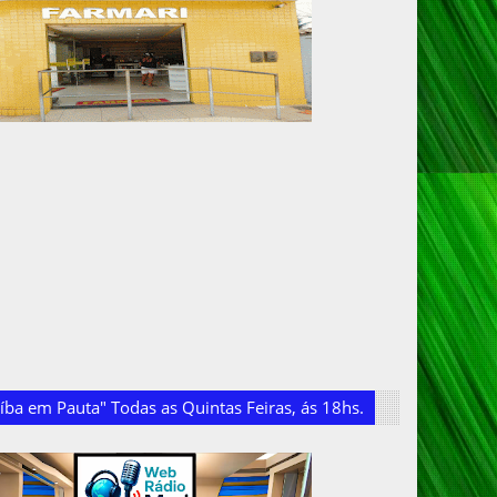
ba em Pauta" Todas as Quintas Feiras, ás 18hs.