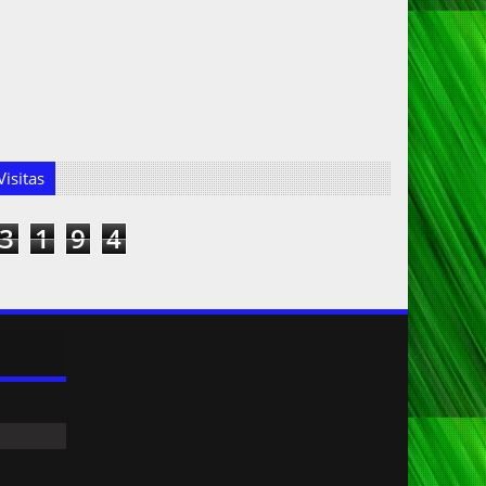
isitas
3
1
9
4