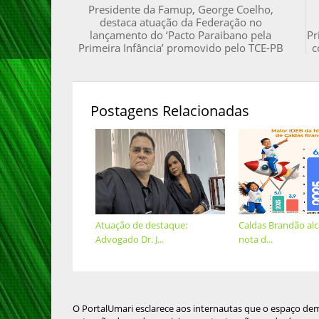
Presidente da Famup, George Coelho,
destaca atuação da Federação no
lançamento do ‘Pacto Paraibano pela
Pr
Primeira Infância’ promovido pelo TCE-PB
c
Postagens Relacionadas
Atuação de destaque:
Caldas Brandão al
Advogado Dr. J...
nota d...
O PortalUmari esclarece aos internautas que o espaço de