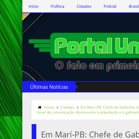
Início
Política
Cidades
Policial
Brasil
Últimas Notícias
Home
Cidades
Em Marí-PB: Chefe de Gabinete Ac
canal de comunicação direta entre a população e o gabinet
Em Marí-PB: Chefe de Gab