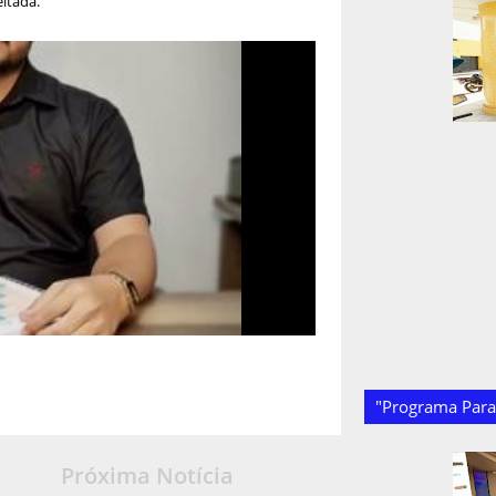
eitada.
"Programa Paraí
Próxima Notícia