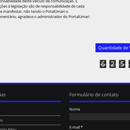
onsabilidade deste veículo de comunicação. É
ções à legislação são de responsabilidade de cada
 se manifestar, não tendo o PotalUmari o
omentário, agradece o administrador do PortalUmari
Quantidade de V
6
2
5
ias
Formulário de contato
Nome
es
E-mail
*
aldo Rêgo