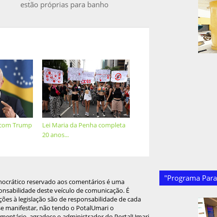
estão próprias para banho
á com Trump
Lei Maria da Penha completa
20 anos...
"Programa Paraí
mocrático reservado aos comentários é uma
onsabilidade deste veículo de comunicação. É
ções à legislação são de responsabilidade de cada
 se manifestar, não tendo o PotalUmari o
omentário, agradece o administrador do PortalUmari