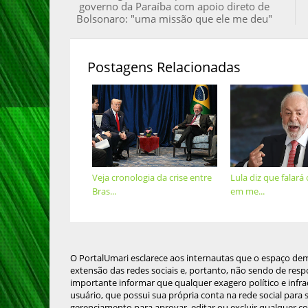
governo da Paraíba com apoio direto de
Bolsonaro: "uma missão que ele me deu"
Postagens Relacionadas
Veja cronologia da crise entre
Lula diz que falar
Bras...
em me...
O PortalUmari esclarece aos internautas que o espaço de
extensão das redes sociais e, portanto, não sendo de resp
importante informar que qualquer exagero político e infra
usuário, que possui sua própria conta na rede social para
gerenciamento para aprovar, editar ou excluir qualquer c