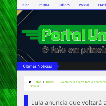
Início
Política
Cidades
Policial
Brasil
Últimas Notícias
Home
Brasil
Lula anuncia que voltará a percorrer
mentiras’
Lula anuncia que voltará a