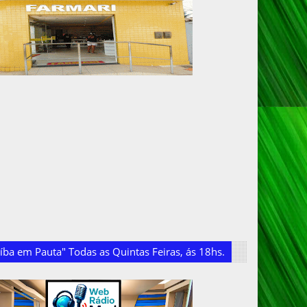
ba em Pauta" Todas as Quintas Feiras, ás 18hs.