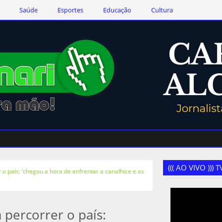
Saúde
Esportes
Educação
Cultura
((( AO VIVO )))
 o país: ‘chegou a hora de enfrentar a canalhice e as
 percorrer o país: