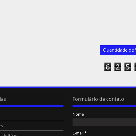
Quantidade de V
6
2
5
ias
Formulário de contato
Nome
es
E-mail
*
aldo Rêgo