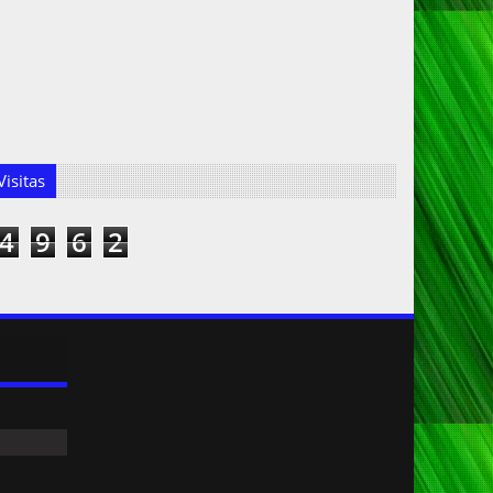
isitas
4
9
6
2