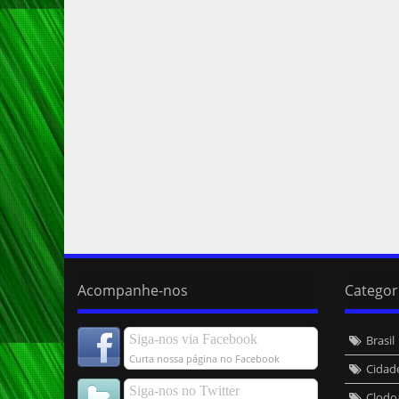
Acompanhe-nos
Categor
Siga-nos via Facebook
Brasil
Curta nossa página no Facebook
Cidad
Siga-nos no Twitter
Clodo