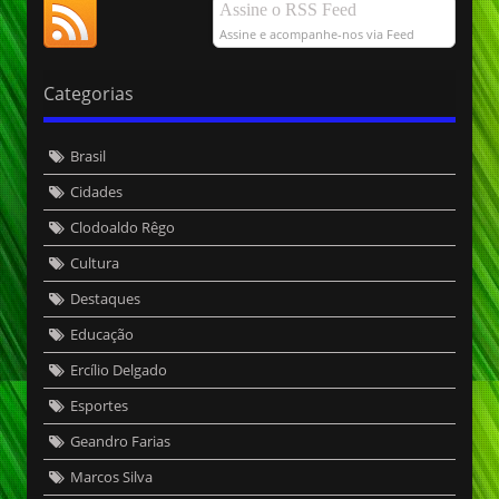
Assine o RSS Feed
Assine e acompanhe-nos via Feed
Categorias
Brasil
Cidades
Clodoaldo Rêgo
Cultura
Destaques
Educação
Ercílio Delgado
Esportes
Geandro Farias
Marcos Silva