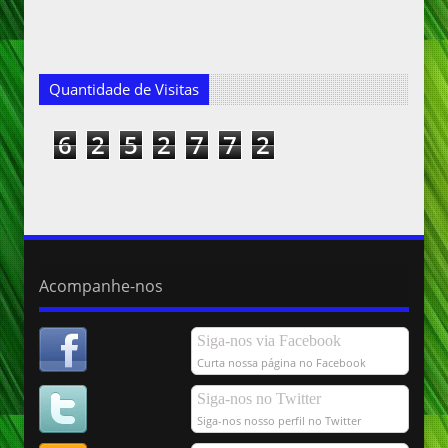
Quantidade de Visitas
6
2
5
2
7
7
2
Acompanhe-nos
Siga-nos via Facebook
Curta nossa página no Facebook
Siga-nos no Twitter
Siga-nos nosso perfil no Twitter