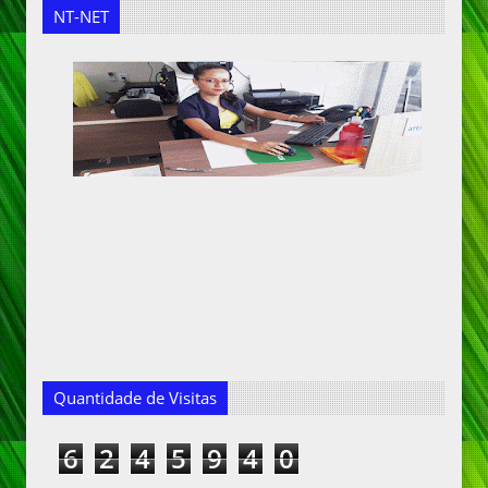
NT-NET
Quantidade de Visitas
6
2
4
5
9
4
0