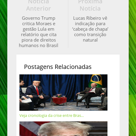
Notícia
Próxima
Anterior
Notícia
Governo Trump
Lucas Ribeiro vê
critica Moraes e
indicação para
gestão Lula em
‘cabeça de chapa’
relatório que cita
como transição
piora de direitos
natural
humanos no Brasil
Postagens Relacionadas
Veja cronologia da crise entre Bras...