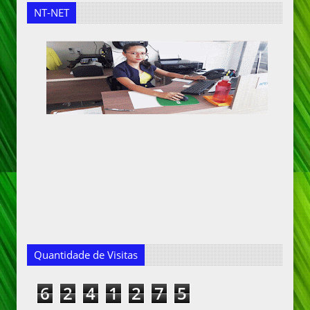
NT-NET
Quantidade de Visitas
6
2
4
1
2
7
5