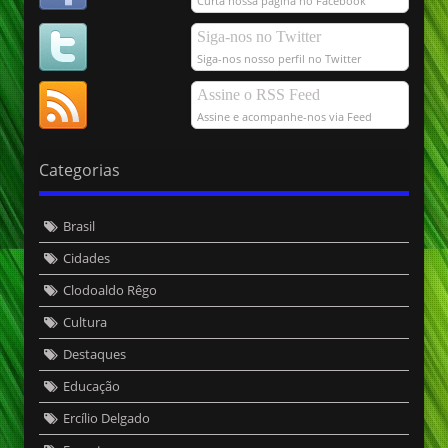
Curta nossa página no Facebook
Siga-nos no Twitter
Siga-nos nosso perfil no Twitter
Assine o RSS Feed
Assine e acompanhe-nos via Feed
Categorias
Brasil
Cidades
Clodoaldo Rêgo
Cultura
Destaques
Educação
Ercílio Delgado