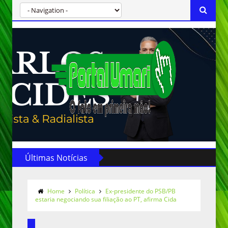
Últimas Notícias
Home
Política
Ex-presidente do PSB/PB
estaria negociando sua filiação ao PT, afirma Cida