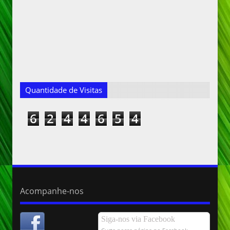
Quantidade de Visitas
6
2
4
4
6
5
4
Acompanhe-nos
Siga-nos via Facebook