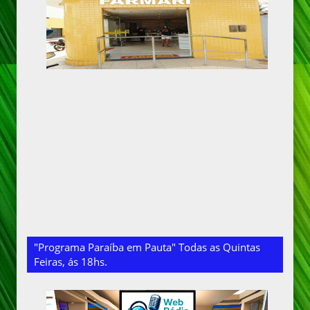
"Programa Paraíba em Pauta" Todas as Quintas
Feiras, ás 18hs.