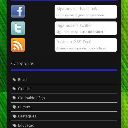
Siga-nos via Facebook
Curta nossa página no Facebook
Siga-nos no Twitter
Siga-nos nosso perfil no Twitter
Assine o RSS Feed
Assine e acompanhe-nos via Feed
Categorias
Brasil
Cidades
Clodoaldo Rêgo
Cultura
Destaques
Educação