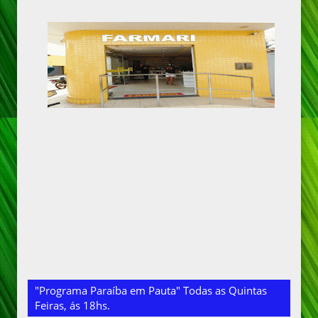
"Programa Paraíba em Pauta" Todas as Quintas
Feiras, ás 18hs.