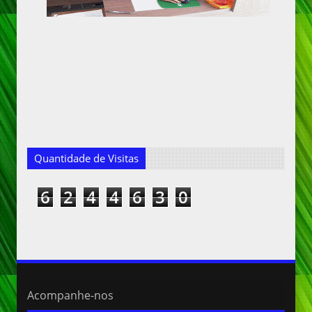
Quantidade de Visitas
6
2
4
4
6
3
0
Acompanhe-nos