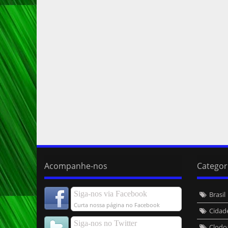
Acompanhe-nos
Categor
Siga-nos via Facebook
Brasil
Curta nossa página no Facebook
Cidad
Siga-nos no Twitter
Clodo