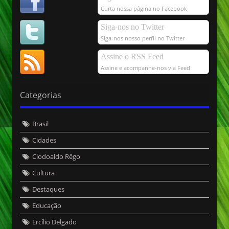
Curta nossa página no Facebook
Siga-nos no Twitter
Siga-nos nosso perfil no Twitter
Assine o RSS Feed
Assine e acompanhe-nos via Feed
Categorias
Brasil
Cidades
Clodoaldo Rêgo
Cultura
Destaques
Educação
Ercílio Delgado