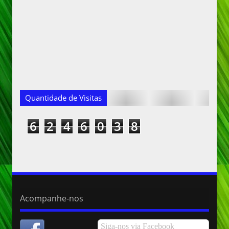
Quantidade de Visitas
6
2
4
6
0
3
8
Acompanhe-nos
Siga-nos via Facebook