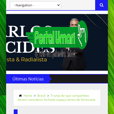
Últimas Notícias
Home
Brasil
Trump diz que companhias
devem considerar fechado espaço aéreo da Venezuela