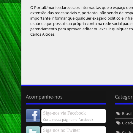
O PortalUmari esclarece aos internautas que o espaço de
extensão das redes sociais e, portanto, não sendo de resp
importante informar que qualquer exagero político e infra
usuário, que possui sua própria conta na rede social para
gerenciamento para aprovar, editar ou excluir qualquer c
Carlos Alcides.
Acompanhe-nos
Categor
Siga-nos via Facebook
Brasil
Curta nossa página no Facebook
Cidad
Siga-nos no Twitter
Clodo