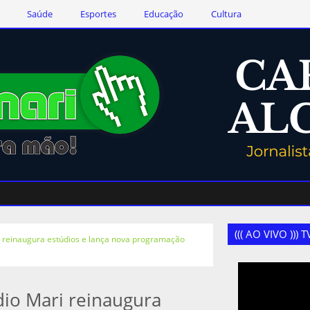
Saúde
Esportes
Educação
Cultura
((( AO VIVO )))
 reinaugura estúdios e lança nova programação
io Mari reinaugura