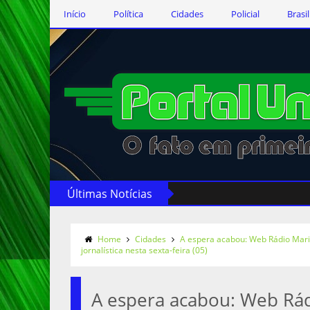
Início
Política
Cidades
Policial
Brasil
Últimas Notícias
Home
Cidades
A espera acabou: Web Rádio Mari
jornalística nesta sexta-feira (05)
A espera acabou: Web Rád