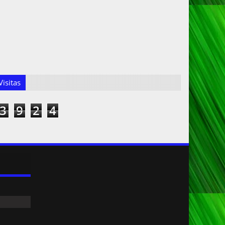
isitas
3
9
2
4