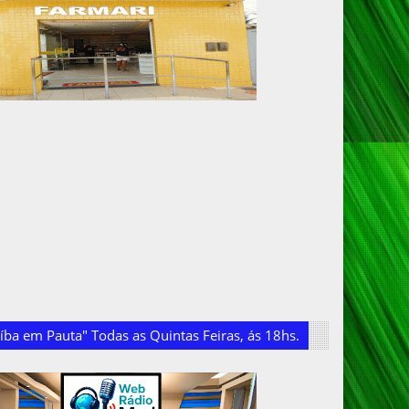
ba em Pauta" Todas as Quintas Feiras, ás 18hs.