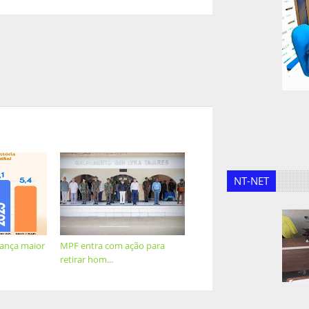
NT-NET
cança maior
MPF entra com ação para
retirar hom...