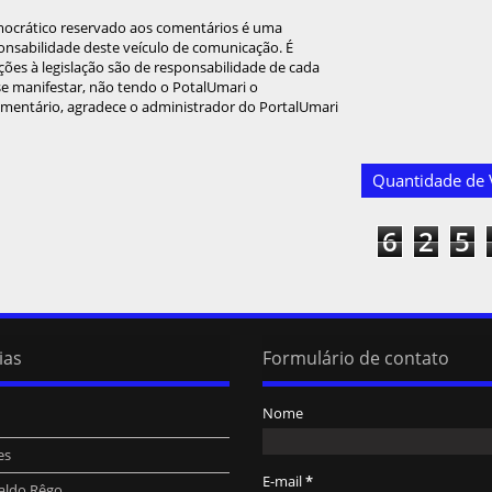
mocrático reservado aos comentários é uma
onsabilidade deste veículo de comunicação. É
ções à legislação são de responsabilidade de cada
 se manifestar, não tendo o PotalUmari o
omentário, agradece o administrador do PortalUmari
Quantidade de V
6
2
5
ias
Formulário de contato
Nome
es
E-mail
*
aldo Rêgo