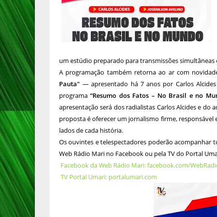
um estúdio preparado para transmissões simultâneas 
A programação também retorna ao ar com novidade
Pauta"
— apresentado há 7 anos por Carlos Alcides 
programa
“Resumo dos Fatos – No Brasil e no Mu
apresentação será dos radialistas Carlos Alcides e do 
proposta é oferecer um jornalismo firme, responsáve
lados de cada história.
Os ouvintes e telespectadores poderão acompanhar to
Web Rádio Mari no Facebook ou pela TV do Portal Uma
Facebook da Web Rádio Mari: facebook.com/WebRadi
TV Portal Umari: portalumari.com