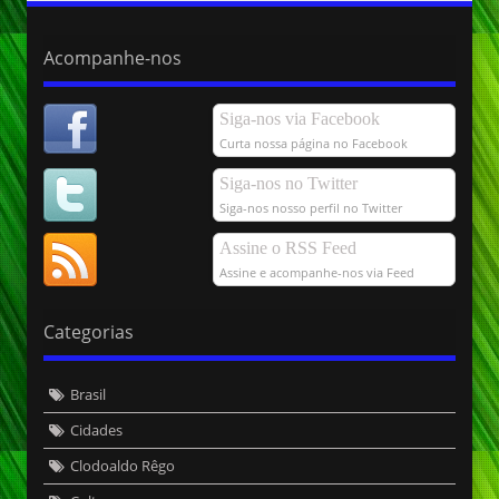
Acompanhe-nos
Siga-nos via Facebook
Curta nossa página no Facebook
Siga-nos no Twitter
Siga-nos nosso perfil no Twitter
Assine o RSS Feed
Assine e acompanhe-nos via Feed
Categorias
Brasil
Cidades
Clodoaldo Rêgo