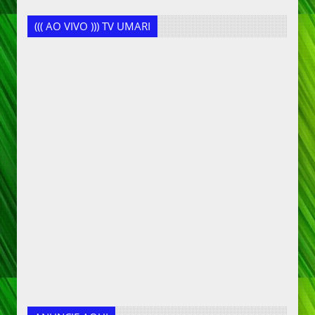
((( AO VIVO ))) TV UMARI