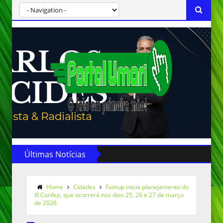
Últimas Notícias
Home
Cidades
Famup inicia planejamento do
III Confep, que ocorrerá nos dias 25, 26 e 27 de março
de 2026